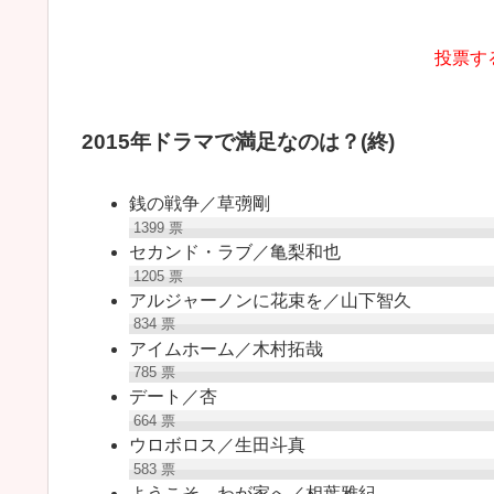
投票す
2015年ドラマで満足なのは？(終)
銭の戦争／草彅剛
1399
票
セカンド・ラブ／亀梨和也
1205
票
アルジャーノンに花束を／山下智久
834
票
アイムホーム／木村拓哉
785
票
デート／杏
664
票
ウロボロス／生田斗真
583
票
ようこそ、わが家へ／相葉雅紀