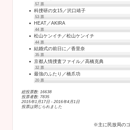
57
票
科捜研の女15／沢口靖子
53
票
HEAT／AKIRA
44
票
松山ケンイチ／松山ケンイチ
44
票
結婚式の前日に／香里奈
35
票
京都人情捜査ファイル／高橋克典
32
票
最強のふたり／橋爪功
20
票
総投票数: 16638
投票者数: 7835
2015年1月17日
-
2016年4月1日
投票は閉じられました
※主に民放局の