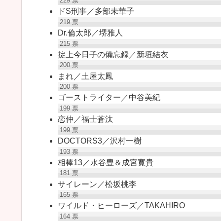
229
票
ドS刑事／多部未華子
219
票
Dr.倫太郎／堺雅人
215
票
掟上今日子の備忘録／新垣結衣
200
票
まれ／土屋太鳳
200
票
ゴーストライター／中谷美紀
199
票
恋仲／福士蒼汰
199
票
DOCTORS3／沢村一樹
193
票
相棒13／水谷豊＆成宮寛貴
181
票
サイレーン／松坂桃李
165
票
ワイルド・ヒーローズ／TAKAHIRO
164
票