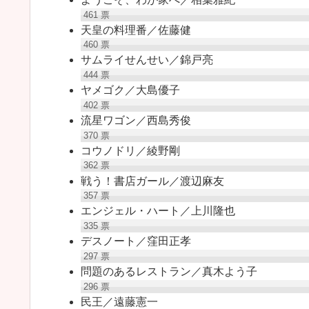
461
票
天皇の料理番／佐藤健
460
票
サムライせんせい／錦戸亮
444
票
ヤメゴク／大島優子
402
票
流星ワゴン／西島秀俊
370
票
コウノドリ／綾野剛
362
票
戦う！書店ガール／渡辺麻友
357
票
エンジェル・ハート／上川隆也
335
票
デスノート／窪田正孝
297
票
問題のあるレストラン／真木よう子
296
票
民王／遠藤憲一