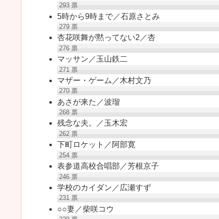
293
票
5時から9時まで／石原さとみ
279
票
杏花咲舞が黙ってない2／杏
276
票
マッサン／玉山鉄二
271
票
マザー・ゲーム／木村文乃
270
票
あさが来た／波瑠
268
票
残念な夫。／玉木宏
262
票
下町ロケット／阿部寛
254
票
表参道高校合唱部／芳根京子
246
票
学校のカイダン／広瀬すず
231
票
○○妻／柴咲コウ