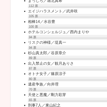
まっしろ／堀北真希
112
票
エイジハラスメント／武井咲
105
票
相棒14／水谷豊
100
票
ホテルコンシェルジュ／西内まりや
94
票
リスクの神様／堤真一
94
票
杉山真太郎／谷原章介
89
票
出入禁止の女／観月ありさ
87
票
オトナ女子／篠原涼子
80
票
遺産争族／向井理
70
票
天使と悪魔／剛力彩芽
65
票
刑事7人／東山紀之