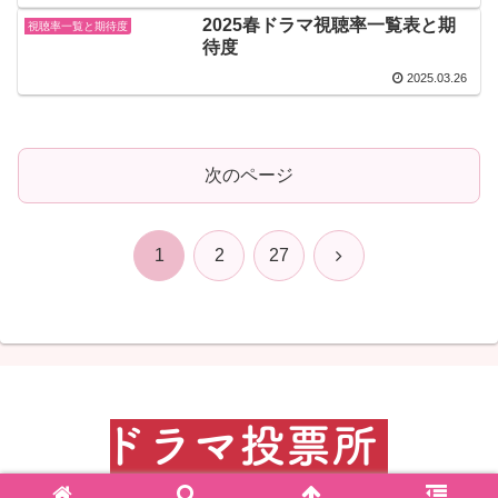
2025春ドラマ視聴率一覧表と期
視聴率一覧と期待度
待度
2025.03.26
次のページ
次
1
2
27
へ
© 2012 ドラマ視聴率一覧表〜ドラマ投票所.