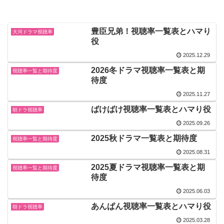
豊臣兄弟！視聴率一覧表とハマり
大河ドラマ視聴率
役
2025.12.29
2026冬ドラマ視聴率一覧表と期
視聴率一覧と期待度
待度
2025.11.27
ばけばけ視聴率一覧表とハマり役
朝ドラ視聴率
2025.09.26
2025秋ドラマ一覧表と期待度
視聴率一覧と期待度
2025.08.31
2025夏ドラマ視聴率一覧表と期
視聴率一覧と期待度
待度
2025.06.03
あんぱん視聴率一覧表とハマり役
朝ドラ視聴率
2025.03.28