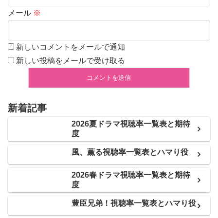
メール
※
新しいコメントをメールで通知
新しい投稿をメールで受け取る
新着記事
2026夏ドラマ視聴率一覧表と期待
度
風、薫る視聴率一覧表とハマり役
2026春ドラマ視聴率一覧表と期待
度
豊臣兄弟！視聴率一覧表とハマり役