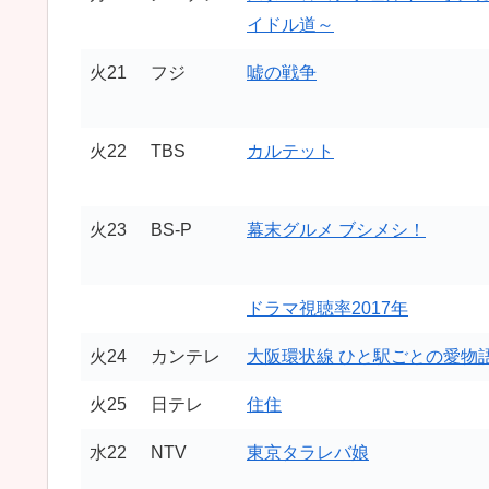
イドル道～
火21
フジ
嘘の戦争
火22
TBS
カルテット
火23
BS-P
幕末グルメ ブシメシ！
ドラマ視聴率2017年
火24
カンテレ
大阪環状線 ひと駅ごとの愛物
火25
日テレ
住住
水22
NTV
東京タラレバ娘