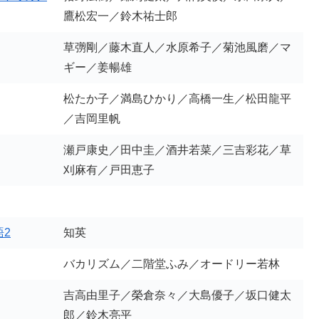
鷹松宏一／鈴木祐士郎
草彅剛／藤木直人／水原希子／菊池風磨／マ
ギー／姜暢雄
松たか子／満島ひかり／高橋一生／松田龍平
／吉岡里帆
瀬戸康史／田中圭／酒井若菜／三吉彩花／草
刈麻有／戸田恵子
語2
知英
バカリズム／二階堂ふみ／オードリー若林
吉高由里子／榮倉奈々／大島優子／坂口健太
郎／鈴木亮平