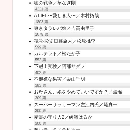
嘘の戦争／草なぎ剛
4221
票
A LIFE〜愛しき人〜／木村拓哉
1803
票
東京タラレバ娘／吉高由里子
1079
票
視覚探偵 日暮旅人／松坂桃李
599
票
カルテット／松たか子
552
票
下剋上受験／阿部サダヲ
402
票
不機嫌な果実／栗山千明
393
票
お母さん、娘をやめていいですか？／波瑠
309
票
スーパーサラリーマン左江内氏／堤真一
300
票
精霊の守り人2／綾瀬はるか
300
票
奪い愛、冬／倉科カナ