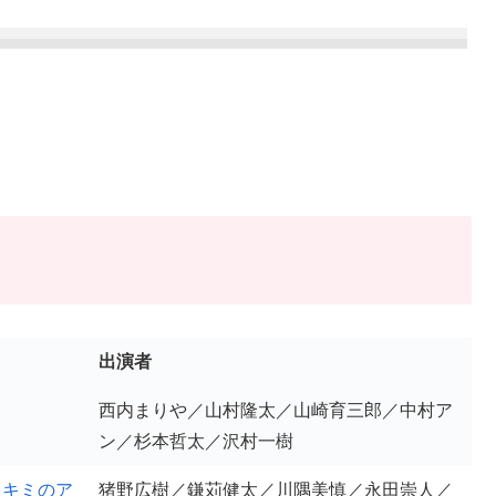
出演者
西内まりや／山村隆太／山崎育三郎／中村ア
ン／杉本哲太／沢村一樹
とキミのア
猪野広樹／鎌苅健太／川隅美慎／永田崇人／