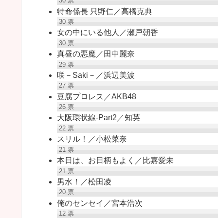
30
票
特命係長 只野仁／高橋克典
30
票
女の中にいる他人／瀬戸朝香
30
票
真昼の悪魔／田中麗奈
29
票
咲－Saki－／浜辺美波
27
票
豆腐プロレス／AKB48
26
票
大阪環状線-Part2／知英
22
票
スリル！／小松菜奈
21
票
本日は、お日柄もよく／比嘉愛未
21
票
男水！／松田凌
20
票
俺のセンセイ／宮本浩次
12
票