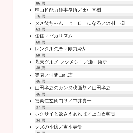
86
票
増山超能力師事務所／田中直樹
76
票
ダメ父ちゃん、ヒーローになる／沢村一樹
63
票
住住／バカリズム
60
票
レンタルの恋／剛力彩芽
59
票
幕末グルメ ブシメシ！／瀬戸康史
48
票
楽園／仲間由紀恵
46
票
山田孝之のカンヌ映画祭／山田孝之
46
票
雲霧仁左衛門３／中井貴一
37
票
ホクサイと飯さえあれば／上白石萌音
34
票
クズの本懐／吉本実憂