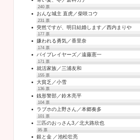
240
票
おんな城主 直虎／柴咲コウ
231
票
突然ですが、明日結婚します／西内まりや
177
票
嫌われる勇気／香里奈
174
票
バイプレイヤーズ／遠藤憲一
171
票
就活家族／三浦友和
155
票
大貧乏／小雪
136
票
銭形警部／鈴木亮平
104
票
ラブホの上野さん／本郷奏多
101
票
三匹のおっさん3／北大路欣也
95
票
銀と金 ／池松壮亮