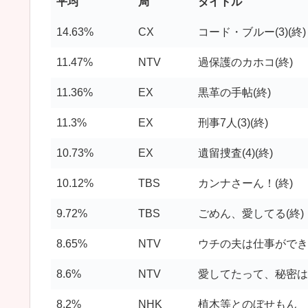
平均
局
タイトル
14.63%
CX
コード・ブルー(3)(終)
11.47%
NTV
過保護のカホコ(終)
11.36%
EX
黒革の手帖(終)
11.3%
EX
刑事7人(3)(終)
10.73%
EX
遺留捜査(4)(終)
10.12%
TBS
カンナさーん！(終)
9.72%
TBS
ごめん、愛してる(終)
8.65%
NTV
ウチの夫は仕事ができな
8.6%
NTV
愛してたって、秘密は
8.2%
NHK
植木等とのぼせもん