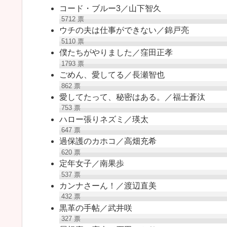
コード・ブルー3／山下智久
5712
票
ウチの夫は仕事ができない／錦戸亮
5110
票
僕たちがやりました／窪田正孝
1793
票
ごめん、愛してる／長瀬智也
862
票
愛してたって、秘密はある。／福士蒼汰
753
票
ハロー張りネズミ／瑛太
647
票
過保護のカホコ／高畑充希
620
票
定年女子／南果歩
537
票
カンナさーん！／渡辺直美
432
票
黒革の手帖／武井咲
327
票