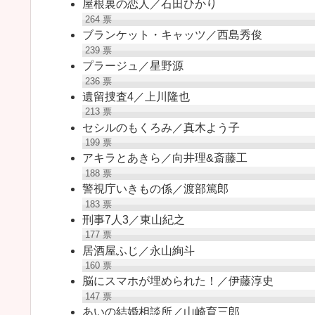
屋根裏の恋人／石田ひかり
264
票
ブランケット・キャッツ／西島秀俊
239
票
プラージュ／星野源
236
票
遺留捜査4／上川隆也
213
票
セシルのもくろみ／真木よう子
199
票
アキラとあきら／向井理&斎藤工
188
票
警視庁いきもの係／渡部篤郎
183
票
刑事7人3／東山紀之
177
票
居酒屋ふじ／永山絢斗
160
票
脳にスマホが埋められた！／伊藤淳史
147
票
あいの結婚相談所／山崎育三郎