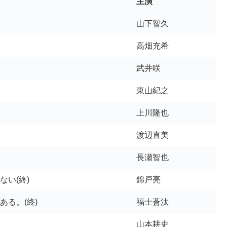
主演
山下智久
高畑充希
武井咲
東山紀之
上川隆也
渡辺直美
長瀬智也
い(終)
錦戸亮
ある。(終)
福士蒼汰
山本耕史