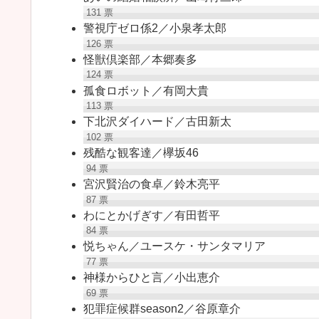
131
票
警視庁ゼロ係2／小泉孝太郎
126
票
怪獣倶楽部／本郷奏多
124
票
孤食ロボット／有岡大貴
113
票
下北沢ダイハード／古田新太
102
票
残酷な観客達／欅坂46
94
票
宮沢賢治の食卓／鈴木亮平
87
票
わにとかげぎす／有田哲平
84
票
悦ちゃん／ユースケ・サンタマリア
77
票
神様からひと言／小出恵介
69
票
犯罪症候群season2／谷原章介