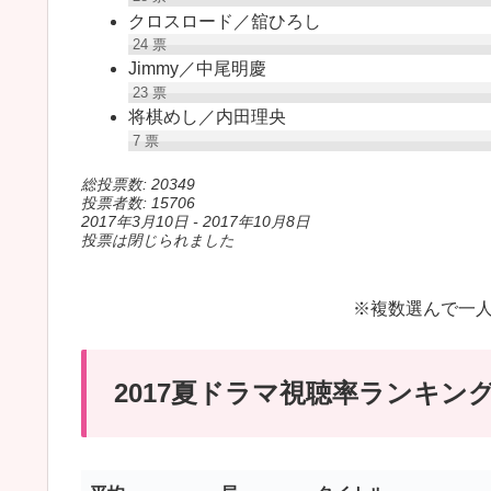
クロスロード／舘ひろし
24
票
Jimmy／中尾明慶
23
票
将棋めし／内田理央
7
票
総投票数: 20349
投票者数: 15706
2017年3月10日
-
2017年10月8日
投票は閉じられました
※複数選んで一
2017夏ドラマ視聴率ランキン