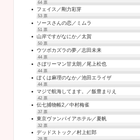
64
票
フェイス／剛力彩芽
53
票
ソースさんの恋／ミムラ
51
票
山岸ですがなにか／太賀
50
票
ウツボカズラの夢／志田未来
44
票
さぼリーマン甘太朗／尾上松也
44
票
ぼくは麻理のなか／池田エライザ
44
票
マジで航海してます。／飯豊まりえ
42
票
伝七捕物帳2／中村梅雀
37
票
東京ヴァンパイアホテル／夏帆
32
票
デッドストック／村上虹郎
28
票