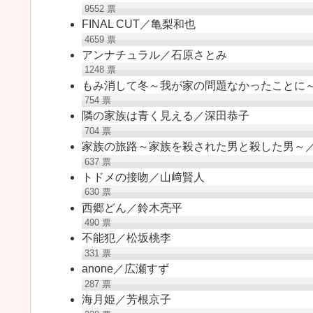
9552
票
FINAL CUT／亀梨和也
4659
票
アンナチュラル／石原さとみ
1248
票
もみ消して冬～我が家の問題なかったことに
754
票
隣の家族は青く見える／深田恭子
704
票
家族の旅路～家族を殺された男と殺した男～
637
票
トドメの接吻／山﨑賢人
630
票
西郷どん／鈴木亮平
490
票
不能犯／松坂桃李
331
票
anone／広瀬すず
287
票
海月姫／芳根京子