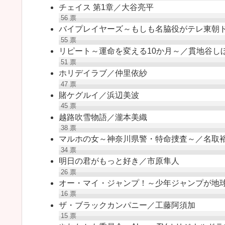
チェイス 第1章／大谷亮平
56
票
バイプレイヤーズ～もしも名脇役がテレ東朝
55
票
リピート～運命を変える10か月～／貫地谷し
51
票
ホリデイラブ／仲里依紗
47
票
賭ケグルイ／浜辺美波
45
票
越路吹雪物語／瀧本美織
38
票
マルホの女～神奈川県警・特命捜査～／名取
34
票
明日の君がもっと好き／市原隼人
26
票
オー・マイ・ジャンプ！～少年ジャンプが地
16
票
ザ・ブラックカンパニー／工藤阿須加
15
票