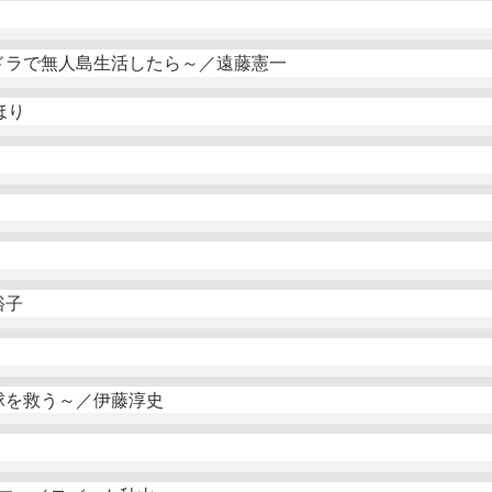
ドラで無人島生活したら～／遠藤憲一
ほり
裕子
球を救う～／伊藤淳史