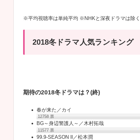
※平均視聴率は単純平均 ※NHKと深夜ドラマは除
2018冬ドラマ人気ランキング
期待の2018冬ドラマは？(終)
春が来た／カイ
12758
票
BG～身辺警護人～／木村拓哉
11577
票
99.9-SEASON II／松本潤