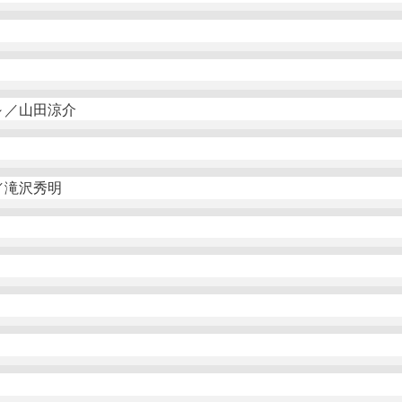
～／山田涼介
／滝沢秀明