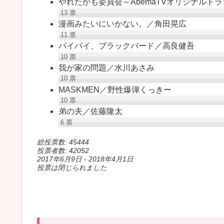
やれたかも委員会～AbemaTVオリジナルド
13
票
漫画みたいにいかない。／角田晃広
11
票
バイバイ、ブラックバード／高良健吾
10
票
我が家の問題／水川あさみ
10
票
MASKMEN／野性爆弾くっきー
10
票
弟の夫／佐藤隆太
6
票
総投票数: 45444
投票者数: 42052
2017年6月9日
-
2018年4月1日
投票は閉じられました