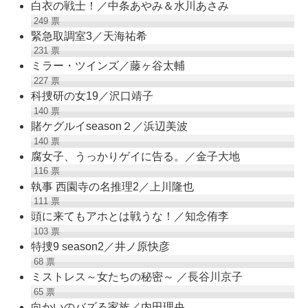
白衣の戦士！／中条あやみ＆水川あさみ
249
票
緊急取調室3／天海祐希
231
票
ミラー・ツインズ／藤ヶ谷太輔
227
票
科捜研の女19／沢口靖子
140
票
賭ケグルイseason２／浜辺美波
140
票
腐女子、うっかりゲイに告る。／金子大地
116
票
執事 西園寺の名推理2／上川隆也
111
票
頭に来てもアホとは戦うな！／知念侑李
103
票
特捜9 season2／井ノ原快彦
68
票
ミストレス～女たちの秘密～ ／長谷川京子
65
票
向かいのバズる家族／内田理央