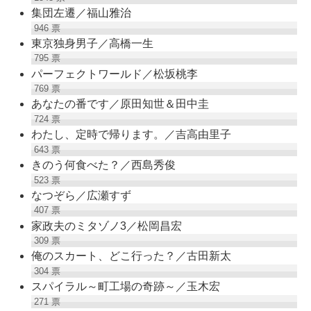
集団左遷／福山雅治
946
票
東京独身男子／高橋一生
795
票
パーフェクトワールド／松坂桃李
769
票
あなたの番です／原田知世＆田中圭
724
票
わたし、定時で帰ります。／吉高由里子
643
票
きのう何食べた？／西島秀俊
523
票
なつぞら／広瀬すず
407
票
家政夫のミタゾノ3／松岡昌宏
309
票
俺のスカート、どこ行った？／古田新太
304
票
スパイラル～町工場の奇跡～／玉木宏
271
票