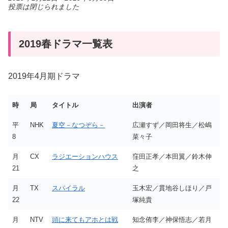
投票は閉じられました
2019春ドラマ一覧表
2019年4月期ドラマ
時
局
タイトル
出演者
平
NHK
夏空－なつぞら－
広瀬すず／岡田将生／松嶋
8
菜々子
月
CX
ラジエーションハウス
窪田正孝／本田翼／鈴木伸
21
之
月
TX
スパイラル
玉木宏／貫地谷しほり／戸
22
塚純貴
月
NTV
頭に来てもアホとは戦
知念侑李／神保悟志／若月