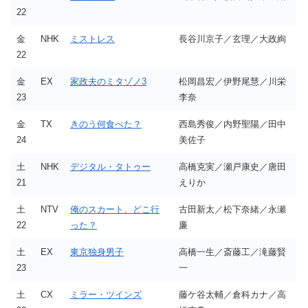
22
金
NHK
ミストレス
長谷川京子／玄理／大政絢
22
金
EX
家政夫のミタゾノ3
松岡昌宏／伊野尾慧／川栄
23
李奈
金
TX
きのう何食べた？
西島秀俊／内野聖陽／田中
24
美佐子
土
NHK
デジタル・タトゥー
高橋克実／瀬戸康史／唐田
21
えりか
土
NTV
俺のスカート、どこ行
古田新太／松下奈緒／永瀬
22
った？
廉
土
EX
東京独身男子
高橋一生／斎藤工／滝藤賢
23
一
土
CX
ミラー・ツインズ
藤ケ谷太輔／倉科カナ／高