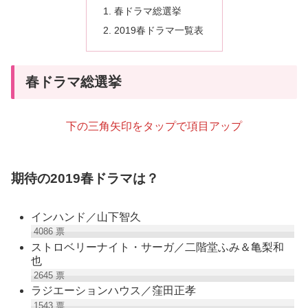
春ドラマ総選挙
2019春ドラマ一覧表
春ドラマ総選挙
下の三角矢印をタップで項目アップ
期待の2019春ドラマは？
インハンド／山下智久
4086
票
ストロベリーナイト・サーガ／二階堂ふみ＆亀梨和
也
2645
票
ラジエーションハウス／窪田正孝
1543
票