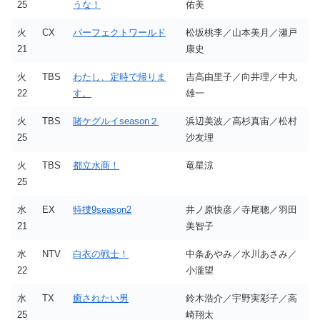
25
うな！
佑美
火
CX
パーフェクトワールド
松坂桃李／山本美月／瀬戸
21
康史
火
TBS
わたし、定時で帰りま
吉高由里子／向井理／中丸
22
す。
雄一
火
TBS
賭ケグルイseason２
浜辺美波／高杉真宙／松村
25
沙友理
火
TBS
都立水商！
竜星涼
25
水
EX
特捜9season2
井ノ原快彦／寺尾聰／羽田
21
美智子
水
NTV
白衣の戦士！
中条あやみ／水川あさみ／
22
小瀧望
水
TX
癒されたい男
鈴木浩介／宇野実彩子／高
25
崎翔太