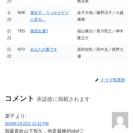
23
橋克典
土
NHK
腐女子、うっかりゲイ
金子大地／藤野涼子／小越
23
に告る。
勇輝
日
TBS
集団左遷!!
福山雅治／香川照之／神木
21
隆之介
日
NTV
あなたの番です
原田知世／田中圭／西野七
22
瀬
ドラマ投票所
コメント
承認後に掲載されます
梨子
より:
2019年1月22日 11:51 PM
我最喜欢山下智久，他是最棒的idol♡