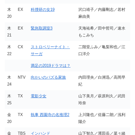
木
EX
科捜研の女19
沢口靖子／内藤剛志／若村
20
麻由美
木
EX
緊急取調室3
天海祐希／田中哲司／速水
21
もこみち
木
CX
ストロベリーナイト・
二階堂ふみ／亀梨和也／江
22
サーガ
口洋介
満足の2019ドラマは？
木
NTV
向かいのバズる家族
内田理央／白洲迅／高岡早
24
紀
木
TX
電影少女
山下美月／萩原利久／武田
25
玲奈
金
TX
執事 西園寺の名推理2
上川隆也／佐藤二朗／浅利
20
陽介
金
TBS
インハンド
山下智久／濱田岳／菜々緒