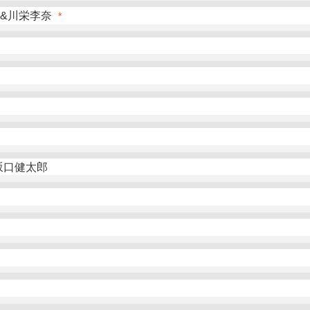
絵&川栄李奈
*
坂口健太郎