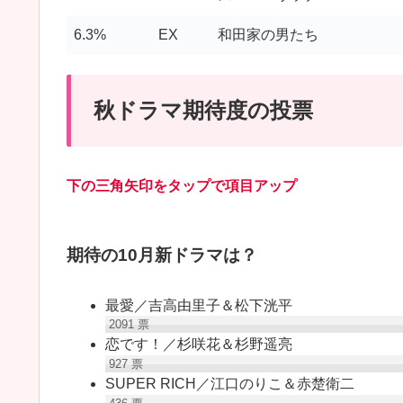
6.3%
EX
和田家の男たち
秋ドラマ期待度の投票
下の三角矢印をタップで項目アップ
期待の10月新ドラマは？
最愛／吉高由里子＆松下洸平
2091
票
恋です！／杉咲花＆杉野遥亮
927
票
SUPER RICH／江口のりこ＆赤楚衛二