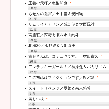
正義の天秤／亀梨和也
*
38
票
らせんの迷宮／田中圭＆安田顕
37
票
サムライカアサン／城島茂＆大西風雅
31
票
言霊荘／西野七瀬＆永山絢斗
29
票
相棒20／水谷豊＆反町隆史
28
票
古見さんは、コミュ症です。／増田貴久
*
26
票
アンラッキーガール！／福原遥＆バカリズム
12
票
この初恋はフィクションです／飯沼愛
*
4
票
スイートリベンジ／夏菜＆森永悠希
3
票
美しい彼
*
3
票