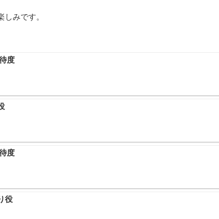
楽しみです。
期待度
役
期待度
り役