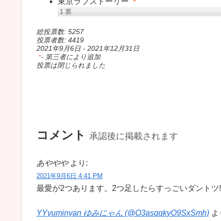
東京ラブストーリー
*
1
票
総投票数: 5257
投票者数: 4419
2021年9月6日
-
2021年12月31日
- 第三者により追加
*
投票は閉じられました
コメント
承認後に掲載されます
あややや
より:
2021年9月6日 4:41 PM
最愛が2つあります。2つ足したらすっごいダントツ‼
YYyuminyan ゆみにゃん (@O3asqqkyO9SxSmh)
よ