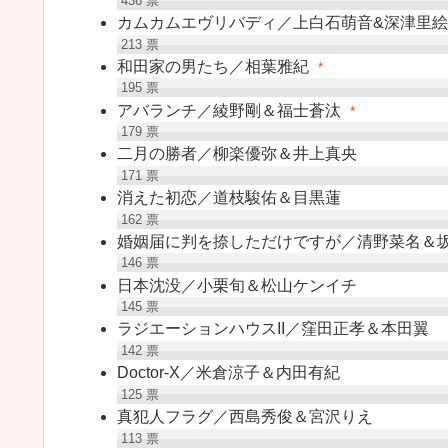
436
票
カムカムエヴリバディ／上白石萌音&深津里
213
票
和田家の男たち／相葉雅紀
*
195
票
アバランチ／綾野剛＆福士蒼汰
*
179
票
二月の勝者／柳楽優弥＆井上真央
171
票
消えた初恋／道枝駿佑＆目黒蓮
162
票
婚姻届に判を捺しただけですが／清野菜名＆
146
票
日本沈没／小栗旬＆松山ケンイチ
145
票
ラジエーションハウスII／窪田正孝＆本田翼
142
票
Doctor-X／米倉涼子＆内田有紀
125
票
真犯人フラグ／西島秀俊＆宮沢りえ
113
票