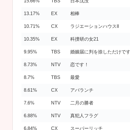
15.66%
TBS
日本沈没
13.17%
EX
相棒
10.71%
CX
ラジエーションハウスII
10.35%
EX
科捜研の女21
9.95%
TBS
婚姻届に判を捺しただけで
8.73%
NTV
恋です！
8.7%
TBS
最愛
8.61%
CX
アバランチ
7.6%
NTV
二月の勝者
6.88%
NTV
真犯人フラグ
6.84%
CX
スーパーリッチ