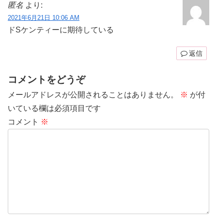
匿名
より:
2021年6月21日 10:06 AM
ドSケンティーに期待している
返信
コメントをどうぞ
メールアドレスが公開されることはありません。
※
が付
いている欄は必須項目です
コメント
※