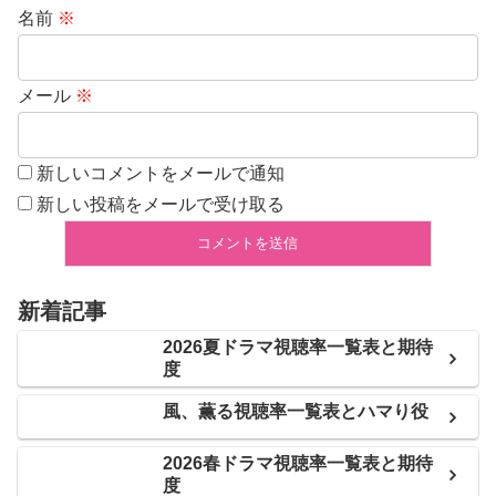
名前
※
メール
※
新しいコメントをメールで通知
新しい投稿をメールで受け取る
新着記事
2026夏ドラマ視聴率一覧表と期待
度
風、薫る視聴率一覧表とハマり役
2026春ドラマ視聴率一覧表と期待
度