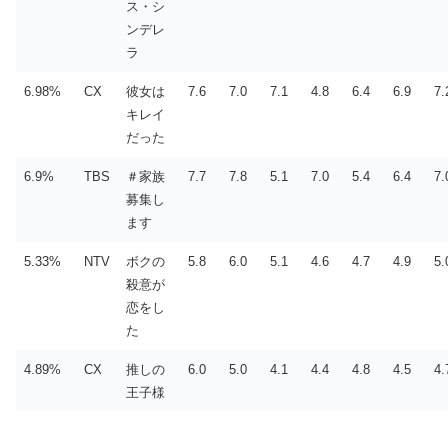
ス・シ
ンデレ
ラ
6.98%
CX
彼女は
7.6
7.0
7.1
4.8
6.4
6.9
7.
キレイ
だった
6.9%
TBS
＃家族
7.7
7.8
5.1
7.0
5.4
6.4
7.
募集し
ます
5.33%
NTV
ボクの
5.8
6.0
5.1
4.6
4.7
4.9
5.
殺意が
恋をし
た
4.89%
CX
推しの
6.0
5.0
4.1
4.4
4.8
4.5
4.
王子様