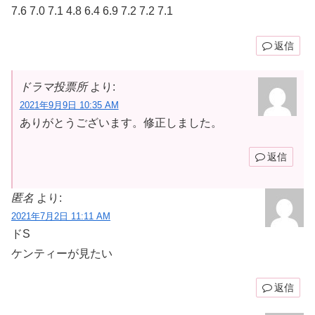
7.6 7.0 7.1 4.8 6.4 6.9 7.2 7.2 7.1
返信
ドラマ投票所
より:
2021年9月9日 10:35 AM
ありがとうございます。修正しました。
返信
匿名
より:
2021年7月2日 11:11 AM
ドS
ケンティーが見たい
返信