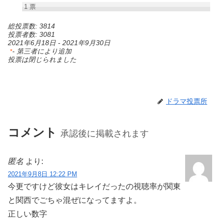
1
票
総投票数: 3814
投票者数: 3081
2021年6月18日
-
2021年9月30日
- 第三者により追加
*
投票は閉じられました
ドラマ投票所
コメント
承認後に掲載されます
匿名
より:
2021年9月8日 12:22 PM
今更ですけど彼女はキレイだったの視聴率が関東
と関西でごちゃ混ぜになってますよ。
正しい数字