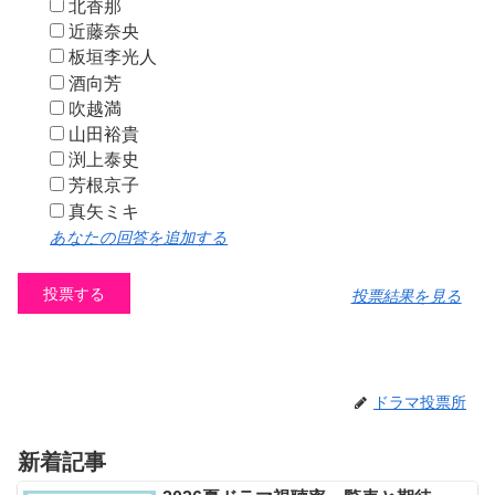
北香那
近藤奈央
板垣李光人
酒向芳
吹越満
山田裕貴
渕上泰史
芳根京子
真矢ミキ
あなたの回答を追加する
投票結果を見る
ドラマ投票所
新着記事