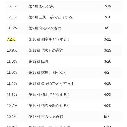
13.1%
第7回 わしの家
2/19
12.1%
第8回 三河一揆でどうする！
2/26
11.8%
第9回 守るべきもの
3/5
7.2%
第10回 側室をどうする！
3/12
10.9%
第11回 信玄との密約
3/19
11.0%
第12回 氏真
3/26
11.0%
第13回 家康、都へゆく
4/2
11.4%
第14回 金ヶ崎でどうする！
4/16
11.1%
第15回 姉川でどうする！
4/23
10.7%
第16回 信玄を怒らせるな
4/30
10.1%
第17回 三方ヶ原合戦
5/7