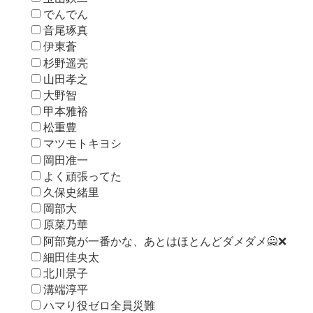
でんでん
音尾琢真
伊東蒼
杉野遥亮
山田孝之
大野智
甲本雅裕
松重豊
マツモトキヨシ
岡田准一
よく頑張ってた
久保史緒里
岡部大
原菜乃華
阿部寛が一番かな、あとはほとんどダメダメ🙅❌
細田佳央太
北川景子
溝端淳平
ハマり役ゼロ全員災難