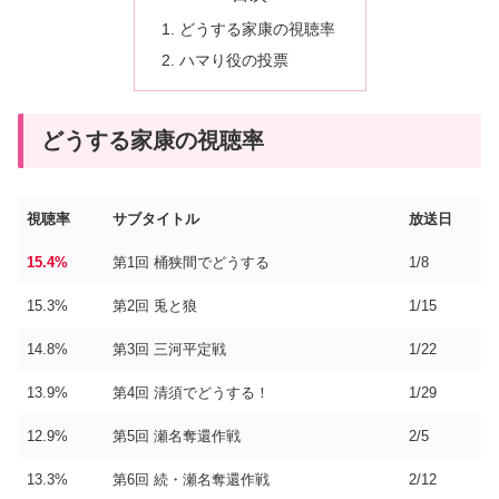
どうする家康の視聴率
ハマり役の投票
どうする家康の視聴率
視聴率
サブタイトル
放送日
15.4%
第1回 桶狭間でどうする
1/8
15.3%
第2回 兎と狼
1/15
14.8%
第3回 三河平定戦
1/22
13.9%
第4回 清須でどうする！
1/29
12.9%
第5回 瀬名奪還作戦
2/5
13.3%
第6回 続・瀬名奪還作戦
2/12