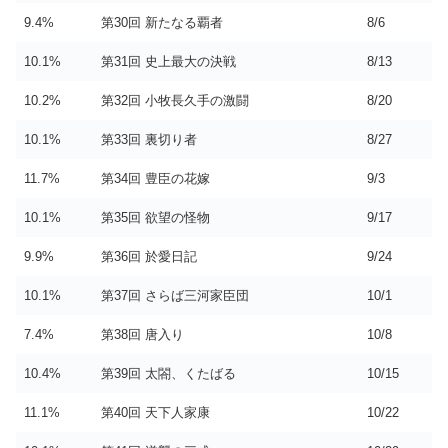
9.4%
第30回 新たなる覇者
8/6
10.1%
第31回 史上最大の決戦
8/13
10.2%
第32回 小牧長久手の激闘
8/20
10.1%
第33回 裏切り者
8/27
11.7%
第34回 豊臣の花嫁
9/3
10.1%
第35回 欲望の怪物
9/17
9.9%
第36回 於愛日記
9/24
10.1%
第37回 さらば三河家臣団
10/1
7.4%
第38回 唐入り
10/8
10.4%
第39回 太閤、くたばる
10/15
11.1%
第40回 天下人家康
10/22