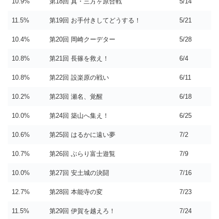
10.9%
第18回 真・三方ヶ原合戦
5/14
11.5%
第19回 お手付きしてどうする！
5/21
10.4%
第20回 岡崎クーデター
5/28
10.8%
第21回 長篠を救え！
6/4
10.8%
第22回 設楽原の戦い
6/11
10.2%
第23回 瀬名、覚醒
6/18
10.0%
第24回 築山へ集え！
6/25
10.6%
第25回 はるかに遠い夢
7/2
10.7%
第26回 ぶらり富士遊覧
7/9
10.0%
第27回 安土城の決闘
7/16
12.7%
第28回 本能寺の変
7/23
11.5%
第29回 伊賀を越えろ！
7/24