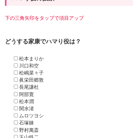
下の三角矢印をタップで項目アップ
どうする家康でハマり役は？
松本まりか
川口和空
松嶋菜々子
眞栄田郷敦
長尾謙杜
阿部寛
松本潤
関水渚
ムロツヨシ
石塚錬
野村萬斎
玉山鉄二