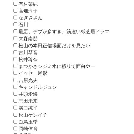
有村架純
高畑淳子
なぎささん
石川
最悪、デブが多すぎ、筋違い紙芝居ドラマ
大森南朋
松山の本田正信場面だけを見たい
古川琴音
松井玲奈
まつかさシジミ水に移りて面白やー
イッセー尾形
吉原光夫
キャンドルジュン
井頭愛海
志田未来
溝口純平
松山ケンイチ
白鳥玉季
岡崎体育