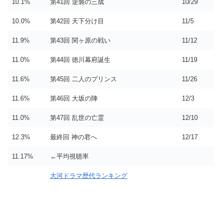
10.1%
第41回 逆襲の三成
10/29
10.0%
第42回 天下分け目
11/5
11.9%
第43回 関ヶ原の戦い
11/12
11.0%
第44回 徳川幕府誕生
11/19
11.6%
第45回 二人のプリンス
11/26
11.6%
第46回 大坂の陣
12/3
11.0%
第47回 乱世の亡霊
12/10
12.3%
最終回 神の君へ
12/17
11.17%
←平均視聴率
大河ドラマ歴代ランキング