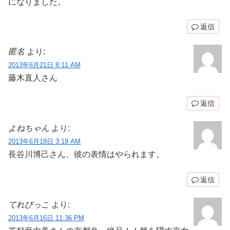
になりました。
返信
匿名
より:
2013年6月21日 8:11 AM
藤木直人さん
返信
よねちゃん
より:
2013年6月18日 3:19 AM
長谷川博己さん、彼の表情はやられます。
返信
てれびっこ
より:
2013年6月16日 11:36 PM