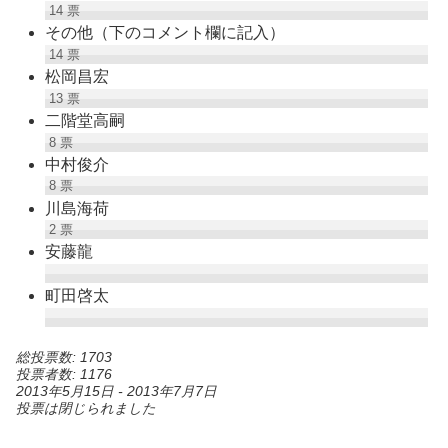
14
票
その他（下のコメント欄に記入）
14
票
松岡昌宏
13
票
二階堂高嗣
8
票
中村俊介
8
票
川島海荷
2
票
安藤龍
町田啓太
総投票数: 1703
投票者数: 1176
2013年5月15日
-
2013年7月7日
投票は閉じられました