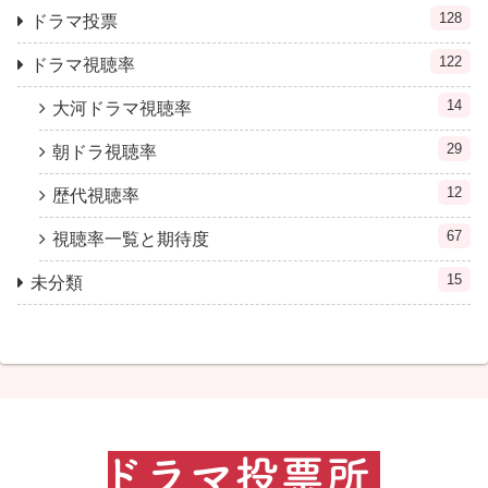
128
ドラマ投票
122
ドラマ視聴率
14
大河ドラマ視聴率
29
朝ドラ視聴率
12
歴代視聴率
67
視聴率一覧と期待度
15
未分類