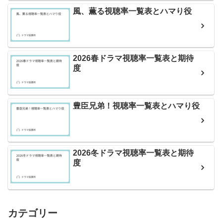
風、薫る視聴率一覧表とハマり役
2026春ドラマ視聴率一覧表と期待
度
豊臣兄弟！視聴率一覧表とハマり役
2026冬ドラマ視聴率一覧表と期待
度
カテゴリー