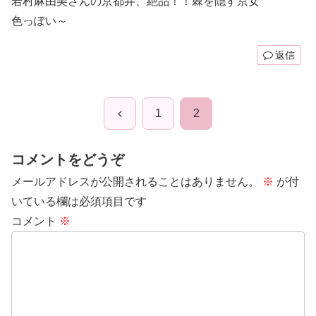
若村麻由美さんの京都弁、絶品！！棘を隠す京女
色っぽい～
返信
前
1
2
へ
コメントをどうぞ
メールアドレスが公開されることはありません。
※
が付
いている欄は必須項目です
コメント
※