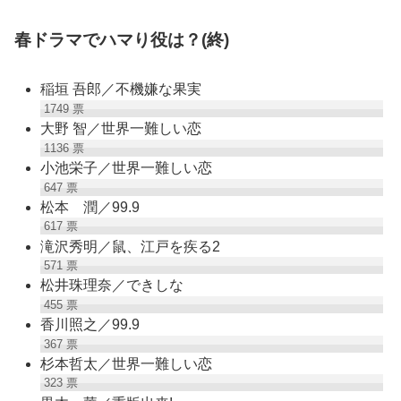
春ドラマでハマり役は？(終)
稲垣 吾郎／不機嫌な果実
1749
票
大野 智／世界一難しい恋
1136
票
小池栄子／世界一難しい恋
647
票
松本 潤／99.9
617
票
滝沢秀明／鼠、江戸を疾る2
571
票
松井珠理奈／できしな
455
票
香川照之／99.9
367
票
杉本哲太／世界一難しい恋
323
票