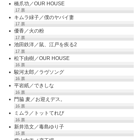
橋爪功／OUR HOUSE
17
票
キムラ緑子／僕のヤバイ妻
17
票
優香／火の粉
17
票
池田鉄洋／鼠、江戸を疾る2
17
票
松下由樹／OUR HOUSE
16
票
駿河太郎／ラヴソング
16
票
平岩紙／できしな
16
票
門脇 麦／お迎えデス。
16
票
ミムラ／トットてれび
16
票
新井浩文／毒島ゆり子
15
票