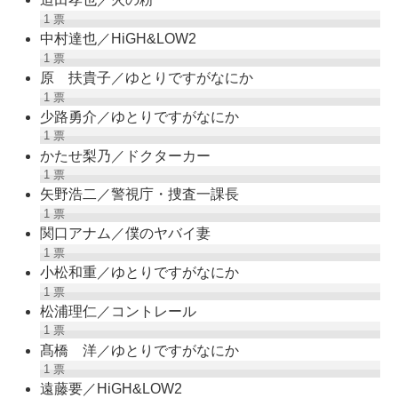
1
票
中村達也／HiGH&LOW2
1
票
原 扶貴子／ゆとりですがなにか
1
票
少路勇介／ゆとりですがなにか
1
票
かたせ梨乃／ドクターカー
1
票
矢野浩二／警視庁・捜査一課長
1
票
関口アナム／僕のヤバイ妻
1
票
小松和重／ゆとりですがなにか
1
票
松浦理仁／コントレール
1
票
髙橋 洋／ゆとりですがなにか
1
票
遠藤要／HiGH&LOW2