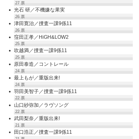
27
票
光石 研／不機嫌な果実
26
票
津田寛治／捜査一課9係11
26
票
窪田正孝／HiGH&LOW2
25
票
吹越満／捜査一課9係11
25
票
原田泰造／コントレール
24
票
最上もが／重版出来!
24
票
羽田美智子／捜査一課9係11
22
票
山口紗弥加／ラヴソング
22
票
武田梨奈／重版出来!
21
票
田口浩正／捜査一課9係11
21
票