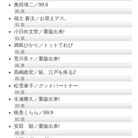
奥田瑛二／99.9
95
票
福士 蒼汰／お迎えデス。
91
票
小日向文世／重版出来!
91
票
満島ひかり／トットてれび
91
票
荒川良々／重版出来!
86
票
髙嶋政宏／鼠、江戸を疾る2
85
票
松雪泰子／グッドパートナー
84
票
生瀬勝久／重版出来!
83
票
映美くらら／99.9
82
票
安田 顕／重版出来!
80
票