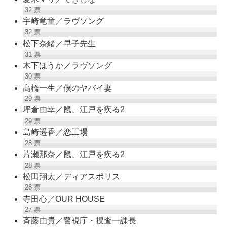
32
票
宇崎竜童／ラヴソング
32
票
松下奈緒／早子先生
31
票
木下ほうか／ラヴソング
30
票
高橋一生／僕のヤバイ妻
29
票
坪倉由幸／鼠、江戸を疾る2
29
票
島崎遥香／恋工場
28
票
片瀬那奈／鼠、江戸を疾る2
28
票
松田翔太／ディアスポリス
28
票
寺田心／OUR HOUSE
27
票
斉藤由貴／警視庁・捜査一課長