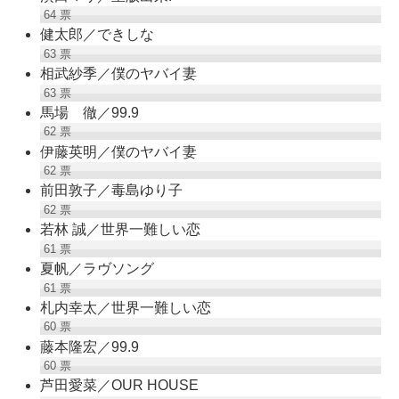
64
票
健太郎／できしな
63
票
相武紗季／僕のヤバイ妻
63
票
馬場 徹／99.9
62
票
伊藤英明／僕のヤバイ妻
62
票
前田敦子／毒島ゆり子
62
票
若林 誠／世界一難しい恋
61
票
夏帆／ラヴソング
61
票
札内幸太／世界一難しい恋
60
票
藤本隆宏／99.9
60
票
芦田愛菜／OUR HOUSE