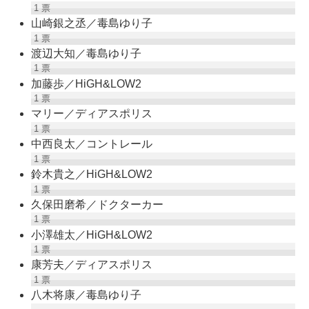
1
票
山崎銀之丞／毒島ゆり子
1
票
渡辺大知／毒島ゆり子
1
票
加藤歩／HiGH&LOW2
1
票
マリー／ディアスポリス
1
票
中西良太／コントレール
1
票
鈴木貴之／HiGH&LOW2
1
票
久保田磨希／ドクターカー
1
票
小澤雄太／HiGH&LOW2
1
票
康芳夫／ディアスポリス
1
票
八木将康／毒島ゆり子