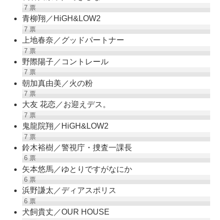
7
票
青柳翔／HiGH&LOW2
7
票
上地春奈／グッドパートナー
7
票
野際陽子／コントレール
7
票
朝加真由美／火の粉
7
票
大友 花恋／お迎えデス。
7
票
鬼龍院翔／HiGH&LOW2
7
票
鈴木裕樹／警視庁・捜査一課長
6
票
矢本悠馬／ゆとりですがなにか
6
票
浜野謙太／ディアスポリス
6
票
犬飼貴丈／OUR HOUSE