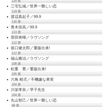
120
票
三宅弘城／世界一難しい恋
119
票
渡辺真起子／99.9
116
票
青木崇高／99.9
113
票
菅田将暉／ラヴソング
112
票
坂口健太郎／重版出来!
112
票
福山雅治／ラヴソング
108
票
松重 豊／重版出来!
105
票
六角 精児／不機嫌な果実
104
票
川栄李奈／早子先生
104
票
丸山智己／世界一難しい恋
98
票