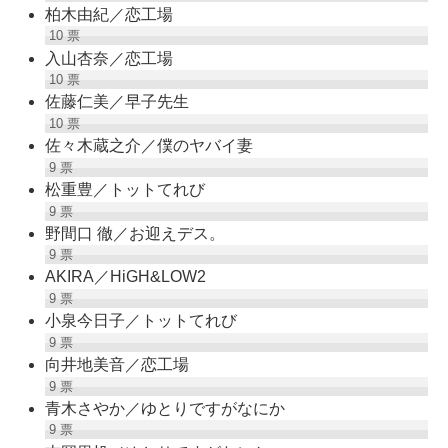
柏木由紀／恋工場
10
票
入山杏奈／恋工場
10
票
佐藤仁美／早子先生
10
票
佐々木蔵之介／僕のヤバイ妻
9
票
松重豊／トットてれび
9
票
野間口 徹／お迎えデス。
9
票
AKIRA／HiGH&LOW2
9
票
小泉今日子／トットてれび
9
票
向井地美音／恋工場
9
票
青木さやか／ゆとりですがなにか
9
票