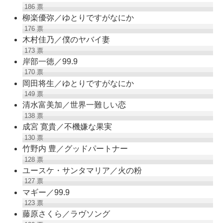
186
票
柳楽優弥／ゆとりですがなにか
176
票
木村佳乃／僕のヤバイ妻
173
票
岸部一徳／99.9
170
票
岡田将生／ゆとりですがなにか
149
票
清水富美加／世界一難しい恋
138
票
成宮 寛貴／不機嫌な果実
130
票
竹野内 豊／グッドパートナー
128
票
ユースケ・サンタマリア／火の粉
127
票
マギー／99.9
123
票
藤原さくら／ラヴソング