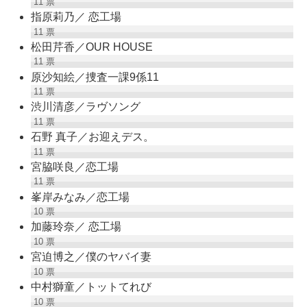
11
票
指原莉乃／ 恋工場
11
票
松田芹香／OUR HOUSE
11
票
原沙知絵／捜査一課9係11
11
票
渋川清彦／ラヴソング
11
票
石野 真子／お迎えデス。
11
票
宮脇咲良／恋工場
11
票
峯岸みなみ／恋工場
10
票
加藤玲奈／ 恋工場
10
票
宮迫博之／僕のヤバイ妻
10
票
中村獅童／トットてれび
10
票