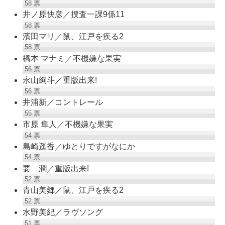
58
票
井ノ原快彦／捜査一課9係11
58
票
濱田マリ／鼠、江戸を疾る2
58
票
橋本 マナミ／不機嫌な果実
56
票
永山絢斗／重版出来!
56
票
井浦新／コントレール
55
票
市原 隼人／不機嫌な果実
54
票
島崎遥香／ゆとりですがなにか
54
票
要 潤／重版出来!
52
票
青山美郷／鼠、江戸を疾る2
52
票
水野美紀／ラヴソング
51
票