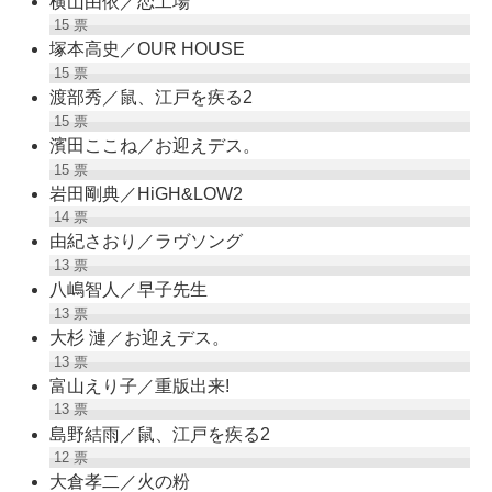
横山由依／恋工場
15
票
塚本高史／OUR HOUSE
15
票
渡部秀／鼠、江戸を疾る2
15
票
濱田ここね／お迎えデス。
15
票
岩田剛典／HiGH&LOW2
14
票
由紀さおり／ラヴソング
13
票
八嶋智人／早子先生
13
票
大杉 漣／お迎えデス。
13
票
富山えり子／重版出来!
13
票
島野結雨／鼠、江戸を疾る2
12
票
大倉孝二／火の粉