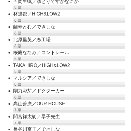
吉岡里帆／ゆとりですがなにか
8
票
林遣都／HiGH&LOW2
8
票
蘭寿とむ／できしな
8
票
北原里英／恋工場
8
票
桜庭ななみ／コントレール
8
票
TAKAHIRO／HiGH&LOW2
8
票
マルシア／できしな
8
票
剛力彩芽／ドクターカー
8
票
高山善廣／OUR HOUSE
7
票
間宮祥太朗／早子先生
7
票
長谷川京子／できしな