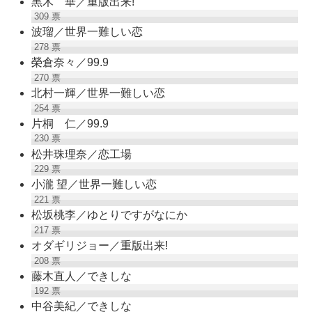
黒木 華／重版出来!
309
票
波瑠／世界一難しい恋
278
票
榮倉奈々／99.9
270
票
北村一輝／世界一難しい恋
254
票
片桐 仁／99.9
230
票
松井珠理奈／恋工場
229
票
小瀧 望／世界一難しい恋
221
票
松坂桃李／ゆとりですがなにか
217
票
オダギリジョー／重版出来!
208
票
藤木直人／できしな
192
票
中谷美紀／できしな