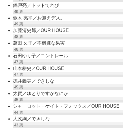
錦戸亮／トットてれび
49
票
鈴木 亮平／お迎えデス。
49
票
加藤清史郎／OUR HOUSE
48
票
萬田 久子／不機嫌な果実
48
票
石田ゆり子／コントレール
47
票
山本耕史／OUR HOUSE
47
票
徳井義実／できしな
45
票
太賀／ゆとりですがなにか
45
票
シャーロット・ケイト・フォックス／OUR HOUSE
44
票
大政絢／できしな
43
票