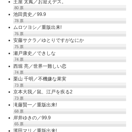
土屋 太鳳／お迎えデス。
80
票
池田貴史／99.9
78
票
ムロツヨシ／重版出来!
76
票
安藤サクラ／ゆとりですがなにか
75
票
瀬戸康史／できしな
74
票
西堀 亮／世界一難しい恋
74
票
栗山 千明／不機嫌な果実
73
票
京本大我／鼠、江戸を疾る2
73
票
滝藤賢一／重版出来!
68
票
岸井ゆきの／99.9
65
票
濱田マリ／重版出来!