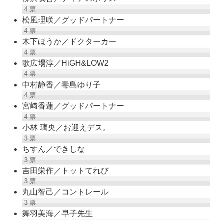
4
票
松風理咲／グッドパートナー
4
票
木下ほうか／ドクターカー
4
票
歌広場淳／HiGH&LOW2
4
票
中村静香／毒島ゆり子
4
票
宮﨑香蓮／グッドパートナー
4
票
小林 璃央／お迎えデス。
3
票
ちすん／できしな
3
票
吉田栄作／トットてれび
3
票
丸山智己／コントレール
3
票
舞羽美海／早子先生