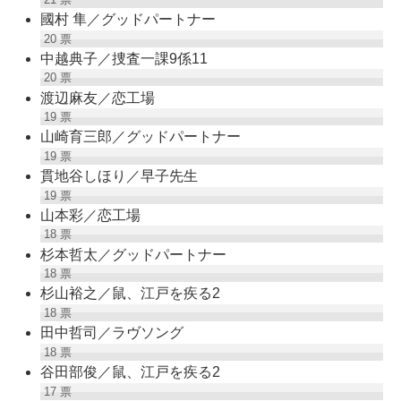
國村 隼／グッドパートナー
20
票
中越典子／捜査一課9係11
20
票
渡辺麻友／恋工場
19
票
山崎育三郎／グッドパートナー
19
票
貫地谷しほり／早子先生
19
票
山本彩／恋工場
18
票
杉本哲太／グッドパートナー
18
票
杉山裕之／鼠、江戸を疾る2
18
票
田中哲司／ラヴソング
18
票
谷田部俊／鼠、江戸を疾る2
17
票