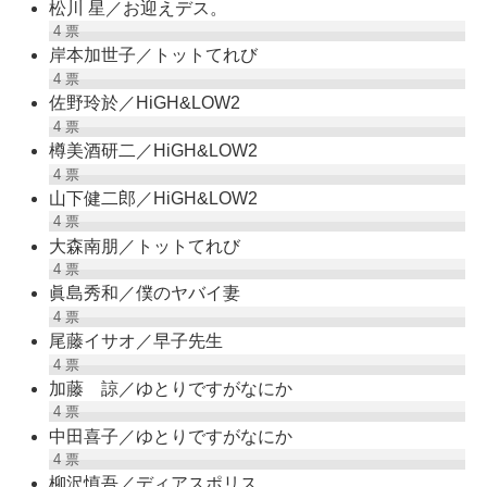
松川 星／お迎えデス。
4
票
岸本加世子／トットてれび
4
票
佐野玲於／HiGH&LOW2
4
票
樽美酒研二／HiGH&LOW2
4
票
山下健二郎／HiGH&LOW2
4
票
大森南朋／トットてれび
4
票
眞島秀和／僕のヤバイ妻
4
票
尾藤イサオ／早子先生
4
票
加藤 諒／ゆとりですがなにか
4
票
中田喜子／ゆとりですがなにか
4
票
柳沢慎吾／ディアスポリス