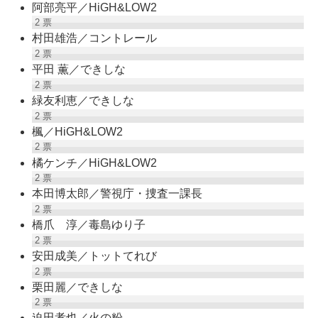
阿部亮平／HiGH&LOW2
2
票
村田雄浩／コントレール
2
票
平田 薫／できしな
2
票
緑友利恵／できしな
2
票
楓／HiGH&LOW2
2
票
橘ケンチ／HiGH&LOW2
2
票
本田博太郎／警視庁・捜査一課長
2
票
橋爪 淳／毒島ゆり子
2
票
安田成美／トットてれび
2
票
栗田麗／できしな
2
票
迫田孝也／火の粉