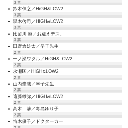
3
票
鈴木伸之／HiGH&LOW2
3
票
黒木啓司／HiGH&LOW2
3
票
比留川 游／お迎えデス。
3
票
田野倉雄太／早子先生
2
票
一ノ瀬ワタル／HiGH&LOW2
2
票
永瀬匡／HiGH&LOW2
2
票
山内圭哉／早子先生
2
票
遠藤雄弥／HiGH&LOW2
2
票
高木 渉／毒島ゆり子
2
票
笛木優子／ドクターカー
2
票