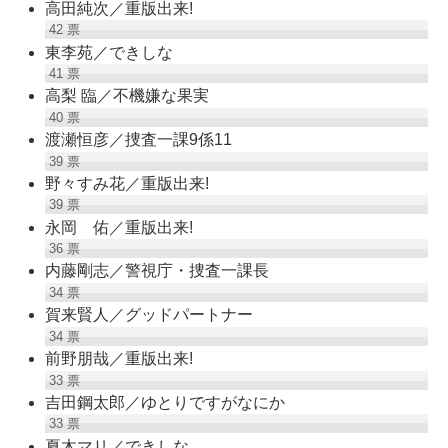
高田純次／重版出来!
42
票
東李苑／できしな
41
票
高梨 臨／不機嫌な果実
40
票
渡瀬恒彦／捜査一課9係11
39
票
野々すみ花／重版出来!
39
票
永岡 佑／重版出来!
36
票
内藤剛志／警視庁・捜査一課長
34
票
賀来賢人／グッドパートナー
34
票
前野朋哉／重版出来!
33
票
吉田鋼太郎／ゆとりですがなにか
33
票
夏木マリ／できしな