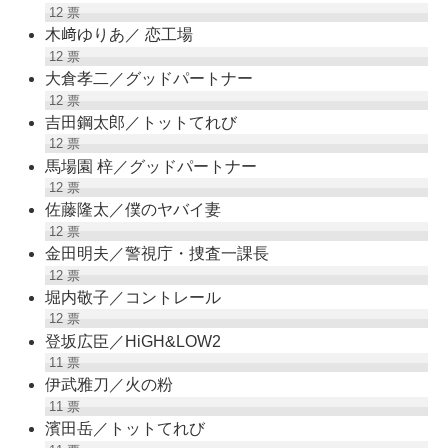
12
票
木﨑ゆりあ／ 恋工場
12
票
大倉孝二／グッドパートナー
12
票
吉田鋼太郎／トットてれび
12
票
馬場園 梓／グッドパートナー
12
票
佐藤隆太／僕のヤバイ妻
12
票
金田明夫／警視庁・捜査一課長
12
票
堀内敬子／コントレール
12
票
登坂広臣／HiGH&LOW2
11
票
伊武雅刀／火の粉
11
票
濱田岳／トットてれび