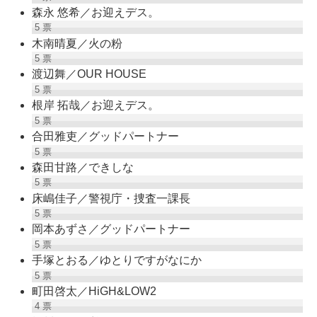
森永 悠希／お迎えデス。
5
票
木南晴夏／火の粉
5
票
渡辺舞／OUR HOUSE
5
票
根岸 拓哉／お迎えデス。
5
票
合田雅吏／グッドパートナー
5
票
森田甘路／できしな
5
票
床嶋佳子／警視庁・捜査一課長
5
票
岡本あずさ／グッドパートナー
5
票
手塚とおる／ゆとりですがなにか
5
票
町田啓太／HiGH&LOW2
4
票