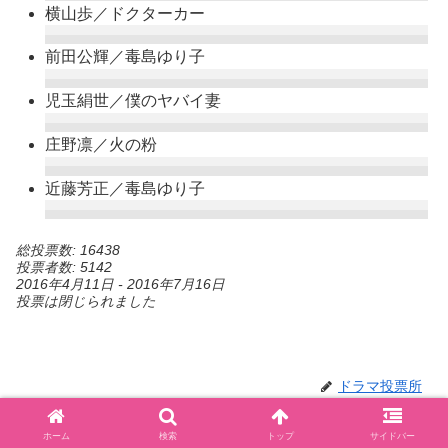
横山歩／ドクターカー
前田公輝／毒島ゆり子
児玉絹世／僕のヤバイ妻
庄野凛／火の粉
近藤芳正／毒島ゆり子
総投票数: 16438
投票者数: 5142
2016年4月11日
-
2016年7月16日
投票は閉じられました
ドラマ投票所
ホーム
検索
トップ
サイドバー