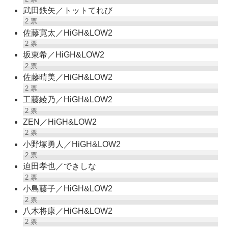
武田鉄矢／トットてれび
2
票
佐藤寛太／HiGH&LOW2
2
票
坂東希／HiGH&LOW2
2
票
佐藤晴美／HiGH&LOW2
2
票
工藤綾乃／HiGH&LOW2
2
票
ZEN／HiGH&LOW2
2
票
小野塚勇人／HiGH&LOW2
2
票
迫田孝也／できしな
2
票
小島藤子／HiGH&LOW2
2
票
八木将康／HiGH&LOW2
2
票