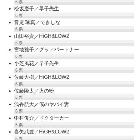
6
票
松坂慶子／早子先生
6
票
音尾 琢真／できしな
6
票
山田裕貴／HiGH&LOW2
6
票
宮地雅子／グッドパートナー
6
票
小芝風花／早子先生
6
票
佐藤大樹／HiGH&LOW2
6
票
佐藤隆太／火の粉
6
票
浅香航大／僕のヤバイ妻
6
票
中村俊介／ドクターカー
5
票
喜矢武豊／HiGH&LOW2
5
票