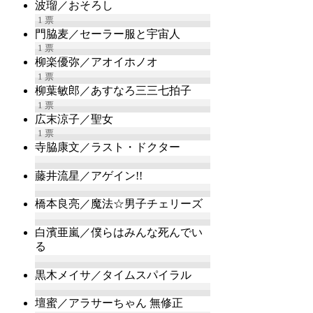
波瑠／おそろし
1
票
門脇麦／セーラー服と宇宙人
1
票
柳楽優弥／アオイホノオ
1
票
柳葉敏郎／あすなろ三三七拍子
1
票
広末涼子／聖女
1
票
寺脇康文／ラスト・ドクター
藤井流星／アゲイン!!
橋本良亮／魔法☆男子チェリーズ
白濱亜嵐／僕らはみんな死んでい
る
黒木メイサ／タイムスパイラル
壇蜜／アラサーちゃん 無修正