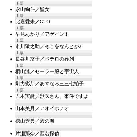
1
票
永山絢斗／聖女
1
票
比嘉愛未／GTO
1
票
早見あかり／アゲイン!!
1
票
市川猿之助／そこをなんとか2
1
票
長谷川京子／ペテロの葬列
1
票
桐山漣／セーラー服と宇宙人
1
票
剛力彩芽／あすなろ三三七拍子
1
票
吉本実憂／獣医さん、事件ですよ
山本美月／アオイホノオ
徳山秀典／碧の海
片瀬那奈／匿名探偵