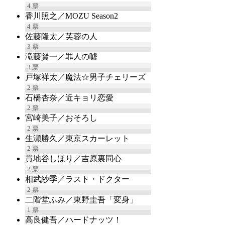
4
票
香川照之／MOZU Season2
4
票
佐藤隆太／芙蓉の人
3
票
滝藤賢一／罪人の嘘
3
票
戸塚祥太／魔法☆男子チェリーズ
2
票
石橋杏奈／近キョリ恋愛
2
票
宮崎美子／おそろし
2
票
生瀬勝久／東京スカーレット
2
票
貫地谷しほり／吉原裏同心
2
票
相武紗季／ラスト・ドクター
2
票
二階堂ふみ／東野圭吾「変身」
1
票
高良健吾／ハードナッツ！