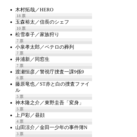
木村拓哉／HERO
18
票
玉森裕太／信長のシェフ
10
票
松雪泰子／家族狩り
7
票
小泉孝太郎／ペテロの葬列
7
票
井浦新／同窓生
7
票
渡瀬恒彦／警視庁捜査一課9係9
6
票
藤原竜也／ST赤と白の捜査ファイ
ル
5
票
神木隆之介／東野圭吾「変身」
5
票
上戸彩／昼顔
4
票
山田涼介／金田一少年の事件簿N
3
票