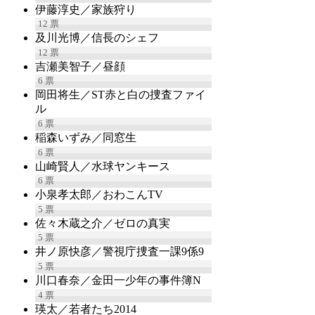
伊藤淳史／家族狩り
12
票
及川光博／信長のシェフ
12
票
吉瀬美智子／昼顔
6
票
岡田将生／ST赤と白の捜査ファイ
ル
6
票
稲森いずみ／同窓生
6
票
山崎賢人／水球ヤンキース
6
票
小泉孝太郎／おわこんTV
5
票
佐々木蔵之介／ゼロの真実
5
票
井ノ原快彦／警視庁捜査一課9係9
5
票
川口春奈／金田一少年の事件簿N
4
票
瑛太／若者たち2014