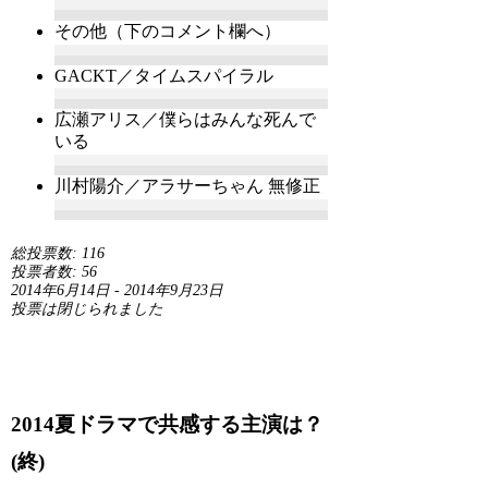
その他（下のコメント欄へ）
GACKT／タイムスパイラル
広瀬アリス／僕らはみんな死んで
いる
川村陽介／アラサーちゃん 無修正
総投票数: 116
投票者数: 56
2014年6月14日
-
2014年9月23日
投票は閉じられました
2014夏ドラマで共感する主演は？
(終)