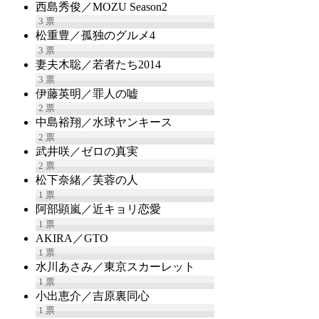
西島秀俊／MOZU Season2
3
票
松重豊／孤独のグルメ4
3
票
妻夫木聡／若者たち2014
3
票
伊藤英明／罪人の嘘
2
票
中島裕翔／水球ヤンキース
2
票
武井咲／ゼロの真実
2
票
松下奈緒／芙蓉の人
1
票
阿部顕嵐／近キョリ恋愛
1
票
AKIRA／GTO
1
票
水川あさみ／東京スカーレット
1
票
小出恵介／吉原裏同心
1
票