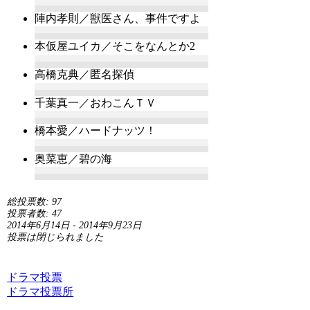
陣内孝則／獣医さん、事件ですよ
本仮屋ユイカ／そこをなんとか2
高橋克典／匿名探偵
千葉真一／おわこんＴＶ
橋本愛／ハードナッツ！
奥菜恵／碧の海
総投票数: 97
投票者数: 47
2014年6月14日
-
2014年9月23日
投票は閉じられました
ドラマ投票
ドラマ投票所