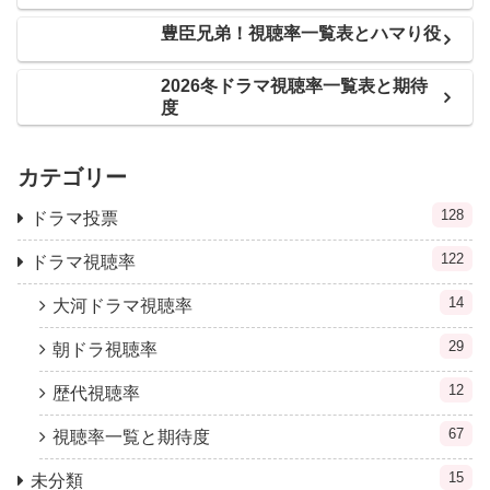
豊臣兄弟！視聴率一覧表とハマり役
2026冬ドラマ視聴率一覧表と期待
度
カテゴリー
128
ドラマ投票
122
ドラマ視聴率
14
大河ドラマ視聴率
29
朝ドラ視聴率
12
歴代視聴率
67
視聴率一覧と期待度
15
未分類