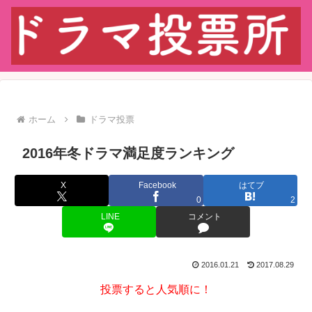
ホーム
ドラマ投票
2016年冬ドラマ満足度ランキング
X
Facebook
はてブ
0
2
LINE
コメント
2016.01.21
2017.08.29
投票すると人気順に！