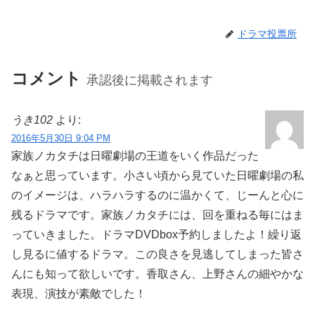
ドラマ投票所
コメント
承認後に掲載されます
うき102
より:
2016年5月30日 9:04 PM
家族ノカタチは日曜劇場の王道をいく作品だった
なぁと思っています。小さい頃から見ていた日曜劇場の私
のイメージは、ハラハラするのに温かくて、じーんと心に
残るドラマです。家族ノカタチには、回を重ねる毎にはま
っていきました。ドラマDVDbox予約しましたよ！繰り返
し見るに値するドラマ。この良さを見逃してしまった皆さ
んにも知って欲しいです。香取さん、上野さんの細やかな
表現、演技が素敵でした！