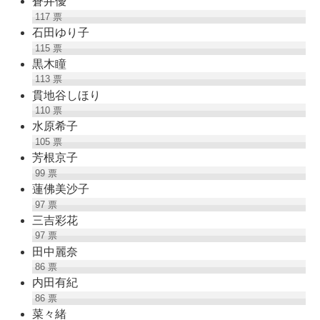
蒼井優
117
票
石田ゆり子
115
票
黒木瞳
113
票
貫地谷しほり
110
票
水原希子
105
票
芳根京子
99
票
蓮佛美沙子
97
票
三吉彩花
97
票
田中麗奈
86
票
内田有紀
86
票
菜々緒