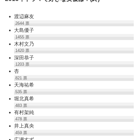
渡辺麻友
2644
票
大島優子
1455
票
木村文乃
1420
票
深田恭子
1203
票
杏
821
票
天海祐希
535
票
堀北真希
483
票
有村架純
478
票
井上真央
459
票
広瀬すず