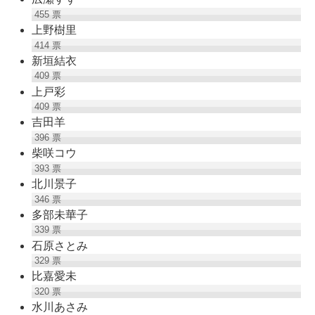
455
票
上野樹里
414
票
新垣結衣
409
票
上戸彩
409
票
吉田羊
396
票
柴咲コウ
393
票
北川景子
346
票
多部未華子
339
票
石原さとみ
329
票
比嘉愛未
320
票
水川あさみ