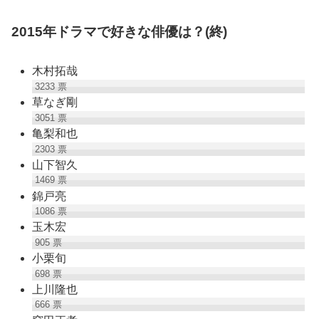
2015年ドラマで好きな俳優は？(終)
木村拓哉
3233
票
草なぎ剛
3051
票
亀梨和也
2303
票
山下智久
1469
票
錦戸亮
1086
票
玉木宏
905
票
小栗旬
698
票
上川隆也
666
票