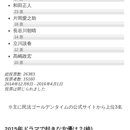
和田正人
23
票
片岡愛之助
18
票
長谷川朝晴
14
票
立川談春
12
票
髙嶋政宏
10
票
総投票数: 26383
投票者数: 15160
2014年12月8日
-
2016年4月1日
投票は閉じられました
※主に民法ゴールデンタイムの公式サイトから上位3名
2015年ドラマで好きな女優は？(終)