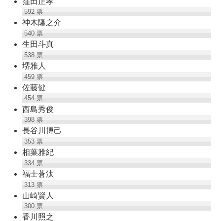
窪田正孝
592
票
神木隆之介
540
票
生田斗真
538
票
堺雅人
459
票
佐藤健
454
票
西島秀俊
398
票
長谷川博己
353
票
相葉雅紀
334
票
福士蒼汰
313
票
山崎賢人
300
票
香川照之