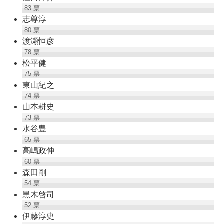
83
票
志尊淳
80
票
渡瀬恒彦
78
票
松平健
75
票
東山紀之
74
票
山本耕史
73
票
水谷豊
65
票
高嶋政伸
60
票
森田剛
54
票
黒木啓司
52
票
伊藤淳史