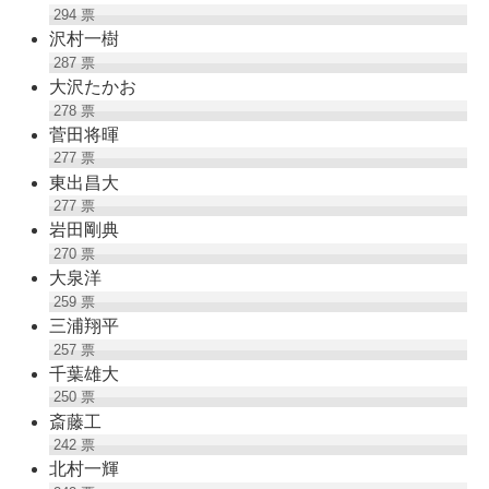
294
票
沢村一樹
287
票
大沢たかお
278
票
菅田将暉
277
票
東出昌大
277
票
岩田剛典
270
票
大泉洋
259
票
三浦翔平
257
票
千葉雄大
250
票
斎藤工
242
票
北村一輝