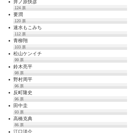
井ノ原快彦
124
票
要潤
120
票
速水もこみち
112
票
青柳翔
103
票
松山ケンイチ
99
票
鈴木亮平
98
票
野村周平
96
票
反町隆史
96
票
田中圭
93
票
高橋克典
86
票
江口洋介