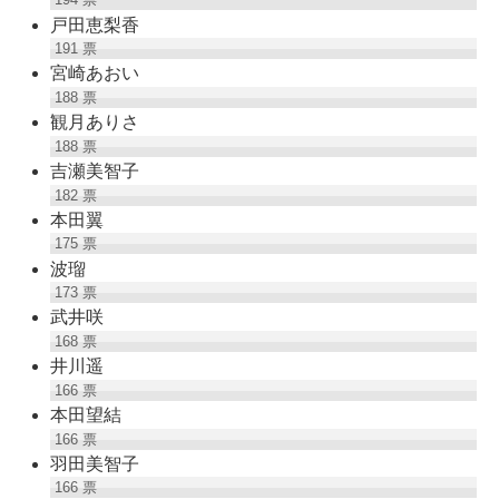
戸田恵梨香
191
票
宮崎あおい
188
票
観月ありさ
188
票
吉瀬美智子
182
票
本田翼
175
票
波瑠
173
票
武井咲
168
票
井川遥
166
票
本田望結
166
票
羽田美智子
166
票