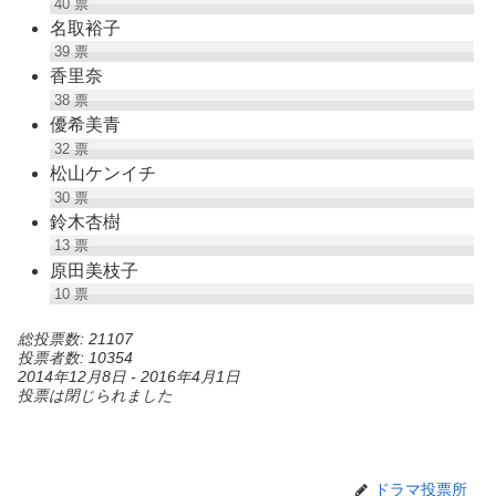
40
票
名取裕子
39
票
香里奈
38
票
優希美青
32
票
松山ケンイチ
30
票
鈴木杏樹
13
票
原田美枝子
10
票
総投票数: 21107
投票者数: 10354
2014年12月8日
-
2016年4月1日
投票は閉じられました
ドラマ投票所