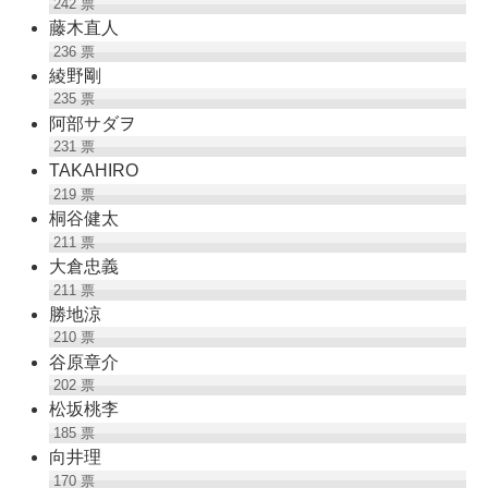
242
票
藤木直人
236
票
綾野剛
235
票
阿部サダヲ
231
票
TAKAHIRO
219
票
桐谷健太
211
票
大倉忠義
211
票
勝地涼
210
票
谷原章介
202
票
松坂桃李
185
票
向井理
170
票