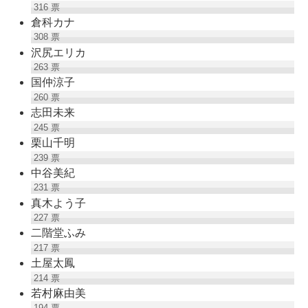
316
票
倉科カナ
308
票
沢尻エリカ
263
票
国仲涼子
260
票
志田未来
245
票
栗山千明
239
票
中谷美紀
231
票
真木よう子
227
票
二階堂ふみ
217
票
土屋太鳳
214
票
若村麻由美
194
票