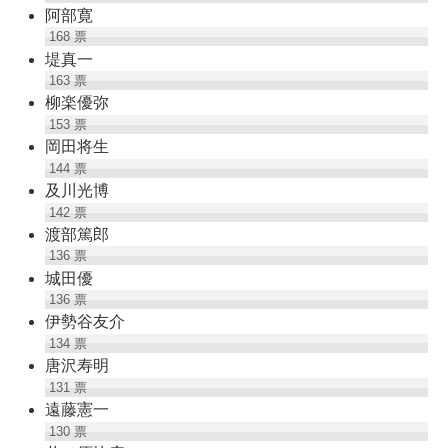
阿部寛
168
票
堤真一
163
票
柳楽優弥
153
票
岡田将生
144
票
及川光博
142
票
渡部篤郎
136
票
城田優
136
票
伊勢谷友介
134
票
唐沢寿明
131
票
遠藤憲一
130
票