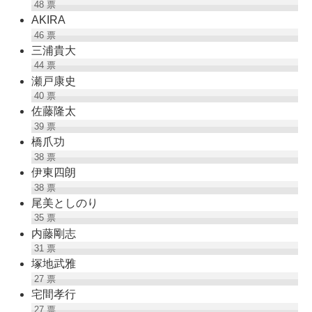
48
票
AKIRA
46
票
三浦貴大
44
票
瀬戸康史
40
票
佐藤隆太
39
票
橋爪功
38
票
伊東四朗
38
票
尾美としのり
35
票
内藤剛志
31
票
塚地武雅
27
票
宅間孝行
27
票