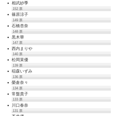
相武紗季
152
票
篠原涼子
149
票
石橋杏奈
148
票
黒木華
147
票
西内まりや
140
票
松岡茉優
139
票
稲森いずみ
136
票
榮倉奈々
134
票
常盤貴子
133
票
川口春奈
131
票