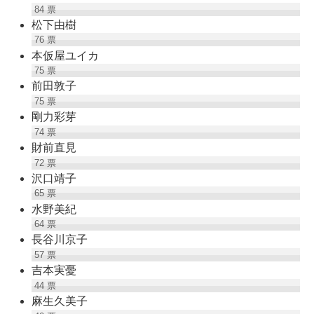
84
票
松下由樹
76
票
本仮屋ユイカ
75
票
前田敦子
75
票
剛力彩芽
74
票
財前直見
72
票
沢口靖子
65
票
水野美紀
64
票
長谷川京子
57
票
吉本実憂
44
票
麻生久美子