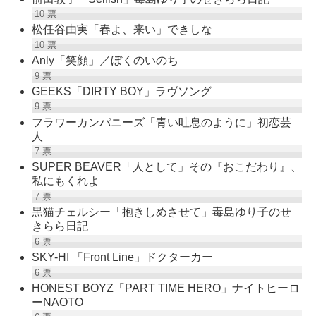
10
票
松任谷由実「春よ、来い」できしな
10
票
Anly「笑顔」／ぼくのいのち
9
票
GEEKS「DIRTY BOY」ラヴソング
9
票
フラワーカンパニーズ「青い吐息のように」初恋芸
人
7
票
SUPER BEAVER「人として」その『おこだわり』、
私にもくれよ
7
票
黒猫チェルシー「抱きしめさせて」毒島ゆり子のせ
きらら日記
6
票
SKY-HI 「Front Line」ドクターカー
6
票
HONEST BOYZ「PART TIME HERO」ナイトヒーロ
ーNAOTO