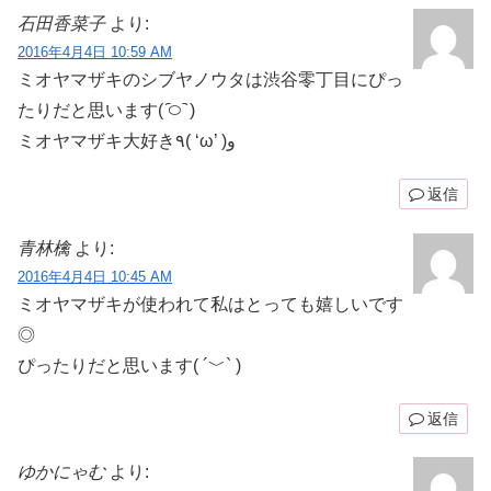
石田香菜子
より:
2016年4月4日 10:59 AM
ミオヤマザキのシブヤノウタは渋谷零丁目にぴっ
たりだと思います( ᷇࿀ ᷆ )
ミオヤマザキ大好き٩( ‘ω’ )و
返信
青林檎
より:
2016年4月4日 10:45 AM
ミオヤマザキが使われて私はとっても嬉しいです
◎
ぴったりだと思います( ´﹀` )
返信
ゆかにゃむ
より: