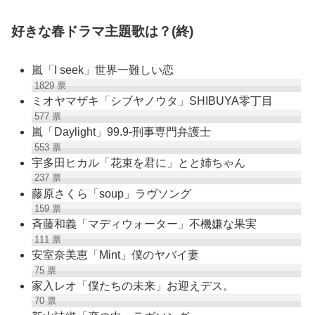
好きな春ドラマ主題歌は？(終)
嵐「I seek」世界一難しい恋
1829
票
ミオヤマザキ「シブヤノウタ」SHIBUYA零丁目
577
票
嵐「Daylight」99.9-刑事専門弁護士
553
票
宇多田ヒカル「花束を君に」とと姉ちゃん
237
票
藤原さくら「soup」ラヴソング
159
票
斉藤和義「マディウォーター」不機嫌な果実
111
票
安室奈美恵「Mint」僕のヤバイ妻
75
票
家入レオ「僕たちの未来」お迎えデス。
70
票