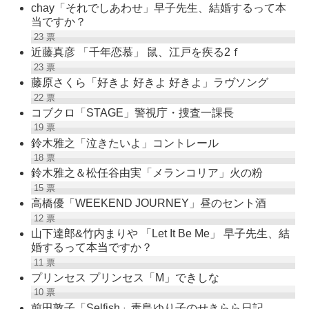
chay「それでしあわせ」早子先生、結婚するって本
当ですか？
23
票
近藤真彦 「千年恋慕」 鼠、江戸を疾る2ｆ
23
票
藤原さくら「好きよ 好きよ 好きよ」ラヴソング
22
票
コブクロ「STAGE」警視庁・捜査一課長
19
票
鈴木雅之「泣きたいよ」コントレール
18
票
鈴木雅之＆松任谷由実「メランコリア」火の粉
15
票
高橋優「WEEKEND JOURNEY」昼のセント酒
12
票
山下達郎&竹内まりや 「Let It Be Me」 早子先生、結
婚するって本当ですか？
11
票
プリンセス プリンセス「M」できしな
10
票
前田敦子「Selfish」毒島ゆり子のせきらら日記