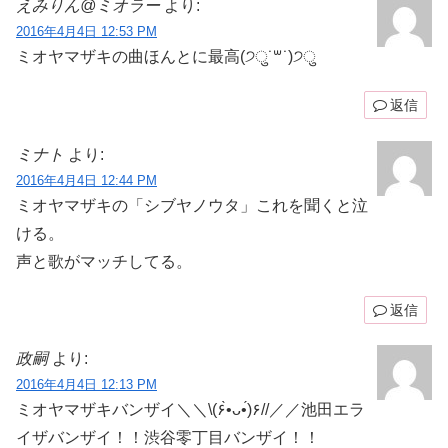
えみりん@ミオラー
より:
2016年4月4日 12:53 PM
ミオヤマザキの曲ほんとに最高(੭ु˙꒳​˙)੭ु
返信
ミナト
より:
2016年4月4日 12:44 PM
ミオヤマザキの「シブヤノウタ」これを聞くと泣
ける。
声と歌がマッチしてる。
返信
政嗣
より:
2016年4月4日 12:13 PM
ミオヤマザキバンザイ＼＼\(۶•̀ᴗ•́)۶//／／池田エラ
イザバンザイ！！渋谷零丁目バンザイ！！