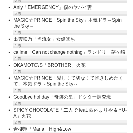
6
票
Anly「EMERGENCY」僕のヤバイ妻
5
票
MAG!C☆PRINCE「Spin the Sky」本気ドラ～Spin
the Sky～
4
票
出雲咲乃「当流女」女優墜ち
4
票
callme「Can not change nothing」ランドリー茅ヶ崎
4
票
OKAMOTO\'S「BROTHER」火花
4
票
MAG!C☆PRINCE「愛しくて切なくて抱きしめたく
て」本気ドラ～Spin the Sky～
4
票
Goodbye holiday「奇跡の星」ドクター調査班
2
票
SPICY CHOCOLATE「二人で feat. 西内まりや & YU-
A」火花
2
票
青柳翔「Maria」High&Low