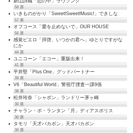
新山詩織「恋の中」ラヴソング
58
票
いきものがかり「Sweet!Sweet!Music!」できしな
57
票
オフコース「愛を止めないで」OUR HOUSE
56
票
感覚ピエロ「拝啓、いつかの君へ」ゆとりですがな
にか
44
票
ユニコーン「エコー」重版出来！
41
票
平井堅「Plus One」グッドパートナー
39
票
V6「Beautiful World」警視庁捜査一課9係
38
票
松井玲奈「シャボン」ランドリー茅ヶ崎
30
票
チャラン・ポ・ランタン「月」ディアスポリス
30
票
タモリ「天才バカボン」天才バカボン
30
票