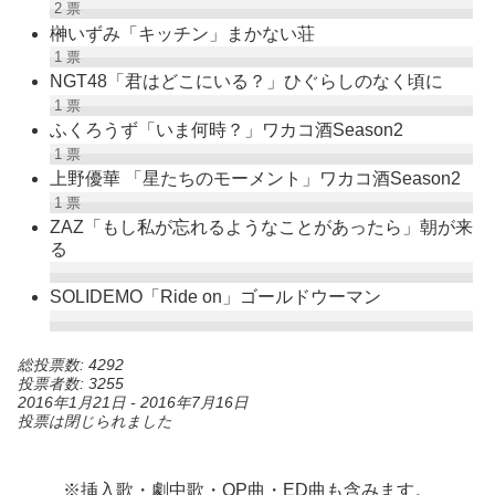
2
票
榊いずみ「キッチン」まかない荘
1
票
NGT48「君はどこにいる？」ひぐらしのなく頃に
1
票
ふくろうず「いま何時？」ワカコ酒Season2
1
票
上野優華 「星たちのモーメント」ワカコ酒Season2
1
票
ZAZ「もし私が忘れるようなことがあったら」朝が来
る
SOLIDEMO「Ride on」ゴールドウーマン
総投票数: 4292
投票者数: 3255
2016年1月21日
-
2016年7月16日
投票は閉じられました
※挿入歌・劇中歌・OP曲・ED曲も含みます。