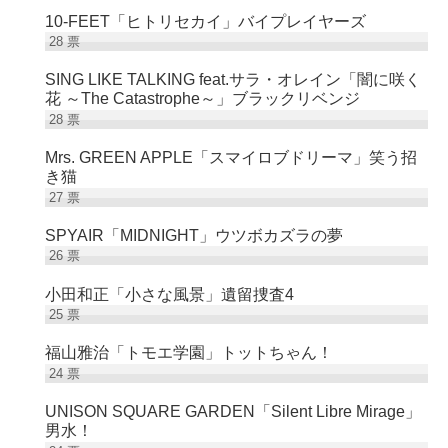
10-FEET「ヒトリセカイ」バイプレイヤーズ
28
票
SING LIKE TALKING feat.サラ・オレイン「闇に咲く
花 ～The Catastrophe～」ブラックリベンジ
28
票
Mrs. GREEN APPLE「スマイロブドリーマ」笑う招
き猫
27
票
SPYAIR「MIDNIGHT」ウツボカズラの夢
26
票
小田和正「小さな風景」遺留捜査4
25
票
福山雅治「トモエ学園」トットちゃん！
24
票
UNISON SQUARE GARDEN「Silent Libre Mirage」
男水！