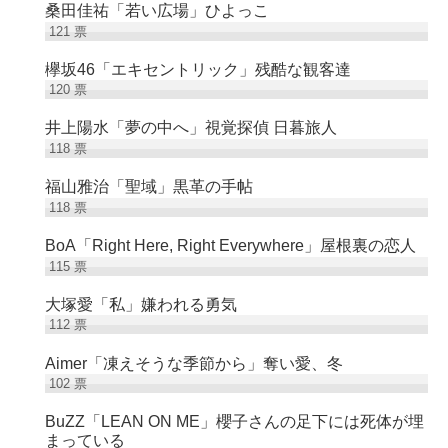
桑田佳祐「若い広場」ひよっこ
121
票
欅坂46「エキセントリック」残酷な観客達
120
票
井上陽水「夢の中へ」視覚探偵 日暮旅人
118
票
福山雅治「聖域」黒革の手帖
118
票
BoA「Right Here, Right Everywhere」屋根裏の恋人
115
票
大塚愛「私」嫌われる勇気
112
票
Aimer「凍えそうな季節から」奪い愛、冬
102
票
BuZZ「LEAN ON ME」櫻子さんの足下には死体が埋
まっている