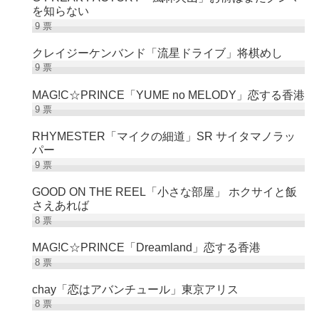
を知らない
9
票
クレイジーケンバンド「流星ドライブ」将棋めし
9
票
MAG!C☆PRINCE「YUME no MELODY」恋する香港
9
票
RHYMESTER「マイクの細道」SR サイタマノラッ
パー
9
票
GOOD ON THE REEL「小さな部屋」 ホクサイと飯
さえあれば
8
票
MAG!C☆PRINCE「Dreamland」恋する香港
8
票
chay「恋はアバンチュール」東京アリス
8
票