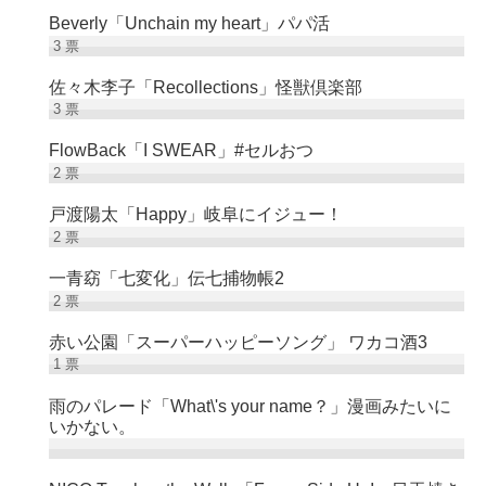
Beverly「Unchain my heart」パパ活
3
票
佐々木李子「Recollections」怪獣倶楽部
3
票
FlowBack「I SWEAR」#セルおつ
2
票
戸渡陽太「Happy」岐阜にイジュー！
2
票
一青窈「七変化」伝七捕物帳2
2
票
赤い公園「スーパーハッピーソング」 ワカコ酒3
1
票
雨のパレード「What\'s your name？」漫画みたいに
いかない。