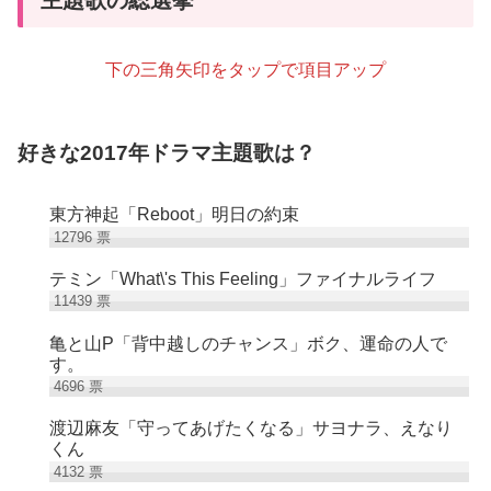
下の三角矢印をタップで項目アップ
好きな2017年ドラマ主題歌は？
東方神起「Reboot」明日の約束
12796
票
テミン「What\'s This Feeling」ファイナルライフ
11439
票
亀と山P「背中越しのチャンス」ボク、運命の人で
す。
4696
票
渡辺麻友「守ってあげたくなる」サヨナラ、えなり
くん
4132
票