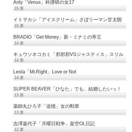
Anly「Venus」科捜研の女17
15
票
イトヲカシ「アイスクリーム」さぼリーマン甘太朗
15
票
BRADIO「Get Money」新・ミナミの帝王
14
票
キュウソネコカミ「邪邪邪VSジャスティス」スリル
14
票
Leola「Mr.Right」Love or Not
14
票
SUPER BEAVER「ひなた」でも、結婚したいっ！
13
票
薬師丸ひろ子「追憶」女の勲章
13
票
吉澤嘉代子「月曜日戦争」架空OL日記
12
票