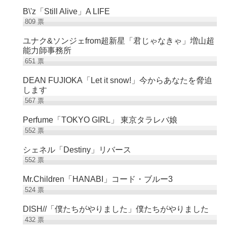
B\'z「Still Alive」A LIFE
809
票
ユナク&ソンジェfrom超新星「君じゃなきゃ」増山超
能力師事務所
651
票
DEAN FUJIOKA「Let it snow!」今からあなたを脅迫
します
567
票
Perfume「TOKYO GIRL」 東京タラレバ娘
552
票
シェネル「Destiny」リバース
552
票
Mr.Children「HANABI」コード・ブルー3
524
票
DISH//「僕たちがやりました」僕たちがやりました
432
票