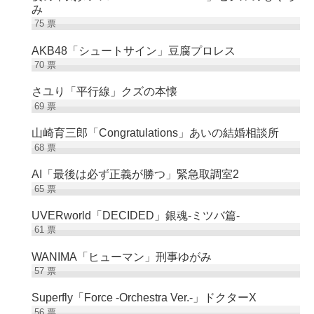
み
75
票
AKB48「シュートサイン」豆腐プロレス
70
票
さユり「平行線」クズの本懐
69
票
山崎育三郎「Congratulations」あいの結婚相談所
68
票
AI「最後は必ず正義が勝つ」緊急取調室2
65
票
UVERworld「DECIDED」銀魂-ミツバ篇-
61
票
WANIMA「ヒューマン」刑事ゆがみ
57
票
Superfly「Force -Orchestra Ver.-」ドクターX
56
票