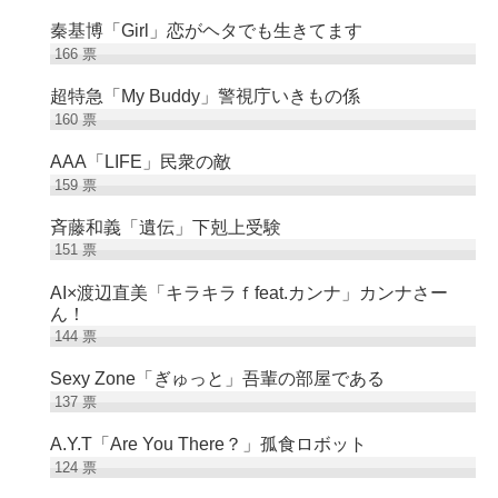
秦基博「Girl」恋がヘタでも生きてます
166
票
超特急「My Buddy」警視庁いきもの係
160
票
AAA「LIFE」民衆の敵
159
票
斉藤和義「遺伝」下剋上受験
151
票
AI×渡辺直美「キラキラｆfeat.カンナ」カンナさー
ん！
144
票
Sexy Zone「ぎゅっと」吾輩の部屋である
137
票
A.Y.T「Are You There？」孤食ロボット
124
票