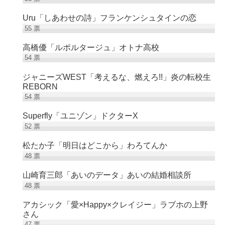
Uru「しあわせの詩」フランケンシュタインの恋
55
票
高橋優「ルポルタージュ」オトナ高校
54
票
ジャニーズWEST「考えるな、燃えろ!!」炎の転校生
REBORN
54
票
Superfly「ユニゾン」ドクターX
52
票
松たか子「明日はどこから」わろてんか
48
票
山崎育三郎「あいのデータ」あいの結婚相談所
48
票
アカシック「愛×Happy×クレイジー」ラブホの上野
さん
47
票