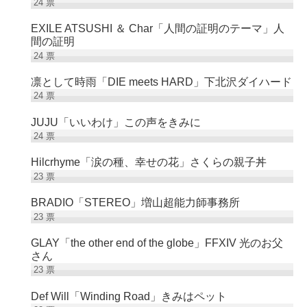
24
票
EXILE ATSUSHI ＆ Char「人間の証明のテーマ」人
間の証明
24
票
凛として時雨「DIE meets HARD」下北沢ダイハード
24
票
JUJU「いいわけ」この声をきみに
24
票
Hilcrhyme「涙の種、幸せの花」さくらの親子丼
23
票
BRADIO「STEREO」増山超能力師事務所
23
票
GLAY「the other end of the globe」FFXIV 光のお父
さん
23
票
Def Will「Winding Road」きみはペット