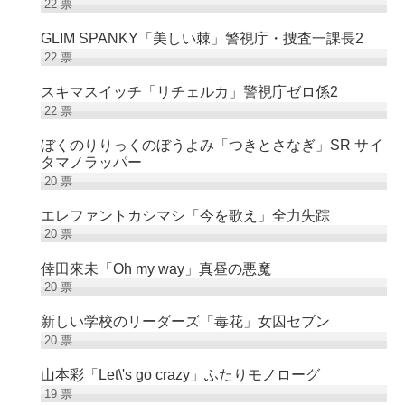
22
票
GLIM SPANKY「美しい棘」警視庁・捜査一課長2
22
票
スキマスイッチ「リチェルカ」警視庁ゼロ係2
22
票
ぼくのりりっくのぼうよみ「つきとさなぎ」SR サイ
タマノラッパー
20
票
エレファントカシマシ「今を歌え」全力失踪
20
票
倖田來未「Oh my way」真昼の悪魔
20
票
新しい学校のリーダーズ「毒花」女囚セブン
20
票
山本彩「Let\'s go crazy」ふたりモノローグ
19
票