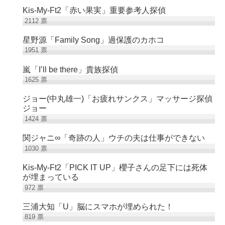
Kis-My-Ft2「赤い果実」重要参考人探偵
2112
票
星野源「Family Song」過保護のカホコ
1951
票
嵐「I’ll be there」貴族探偵
1625
票
ジョー(中丸雄一)「お疲れサンクス」マッサージ探偵
ジョー
1424
票
関ジャニ∞「奇跡の人」ウチの夫は仕事ができない
1030
票
Kis-My-Ft2「PICK IT UP」櫻子さんの足下には死体
が埋まっている
972
票
三浦大知「U」脳にスマホが埋められた！
819
票