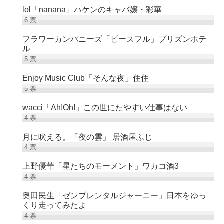
lol「nanana」ハケンのキャバ嬢・彩華
6
票
フラワーカンパニーズ「ピースフル」プリズンホテ
ル
5
票
Enjoy Music Club「そんな夜」住住
5
票
wacci「Ah!Oh!」この世にたやすい仕事はない
4
票
月に吠える。「夜の雲」 居酒屋ふじ
4
票
上野優華「星たちのモーメント」ワカコ酒3
4
票
奥田民生「ゼンブレンタルジャーニー」日本をゆっ
くり走ってみたよ
4
票