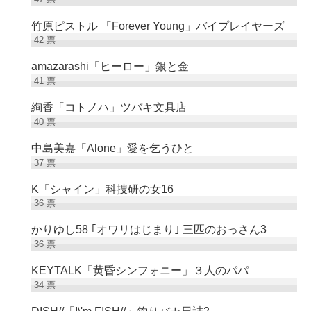
竹原ピストル 「Forever Young」バイプレイヤーズ
42
票
amazarashi「ヒーロー」銀と金
41
票
絢香「コトノハ」ツバキ文具店
40
票
中島美嘉「Alone」愛を乞うひと
37
票
K「シャイン」科捜研の女16
36
票
かりゆし58 ｢オワリはじまり｣ 三匹のおっさん3
36
票
KEYTALK「黄昏シンフォニー」３人のパパ
34
票