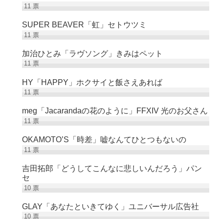
11
票
SUPER BEAVER「虹」セトウツミ
11
票
加治ひとみ「ラヴソング」きみはペット
11
票
HY「HAPPY」ホクサイと飯さえあれば
11
票
meg「Jacarandaの花のように」FFXIV 光のお父さん
11
票
OKAMOTO’S「時差」嘘なんてひとつもないの
11
票
吉田拓郎「どうしてこんなに悲しいんだろう」パン
セ
10
票
GLAY「あなたといきてゆく」ユニバーサル広告社
10
票