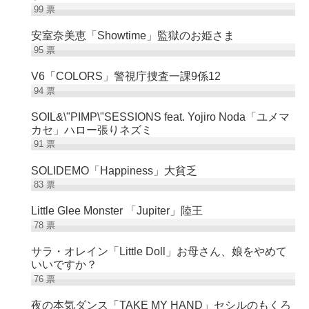
99
票
安室奈美恵「Showtime」監獄のお姫さま
95
票
V6「COLORS」警視庁捜査一課9係12
94
票
SOIL&\"PIMP\"SESSIONS feat. Yojiro Noda「ユメマ
カセ」ハロー張りネズミ
91
票
SOLIDEMO「Happiness」大貧乏
83
票
Little Glee Monster 「Jupiter」陸王
78
票
サラ・オレイン「Little Doll」お母さん、娘をやめて
いいですか？
76
票
夜の本気ダンス「TAKE MY HAND」セシルのもくろ