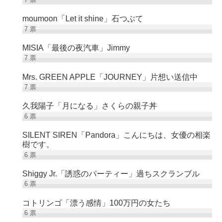
moumoon「Let it shine」石つぶて
7
票
MISIA「最後の夜汽車」Jimmy
7
票
Mrs. GREEN APPLE「JOURNEY」片想い送信中
7
票
久我陽子「月になる」さくらの親子丼
6
票
SILENT SIREN「Pandora」こんにちは、女優の相楽
樹です。
6
票
Shiggy Jr.「誘惑のパーティー」過ちスクランブル
6
票
コトリンゴ「漂う感情」100万円の女たち
6
票