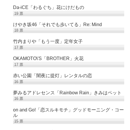
Da-iCE「わるぐち」花にけだもの
19
票
けやき坂46「それでも歩いてる」Re: Mind
18
票
竹内まりや「もう一度」定年女子
17
票
OKAMOTO\'S「BROTHER」火花
17
票
赤い公園「闇夜に提灯」レンタルの恋
16
票
夢みるアドレセンス「Rainbow Rain」きみはペット
16
票
on and Go!「恋スルキモチ」グッドモーニング・コー
ル
15
票