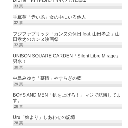
DISH//「I\'m FISH//」釣りバカ日誌2
33
票
手嶌葵「赤い糸」女の中にいる他人
32
票
フジファブリック「カンヌの休日 feat. 山田孝之」山
田孝之のカンヌ映画祭
32
票
UNISON SQUARE GARDEN「Silent Libre Mirage」
男水！
30
票
中島みゆき「慕情」やすらぎの郷
29
票
BOYS AND MEN「帆を上げろ！」マジで航海してま
す。
28
票
Uru「娘より」しあわせの記憶
28
票