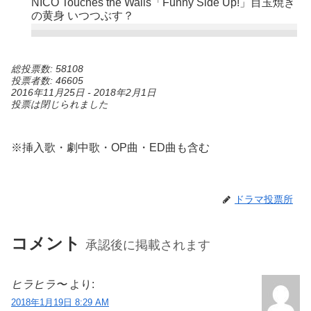
NICO Touches the Walls「Funny Side Up!」目玉焼き
の黄身 いつつぶす？
総投票数: 58108
投票者数: 46605
2016年11月25日
-
2018年2月1日
投票は閉じられました
※挿入歌・劇中歌・OP曲・ED曲も含む
ドラマ投票所
コメント
承認後に掲載されます
ヒラヒラ〜
より:
2018年1月19日 8:29 AM