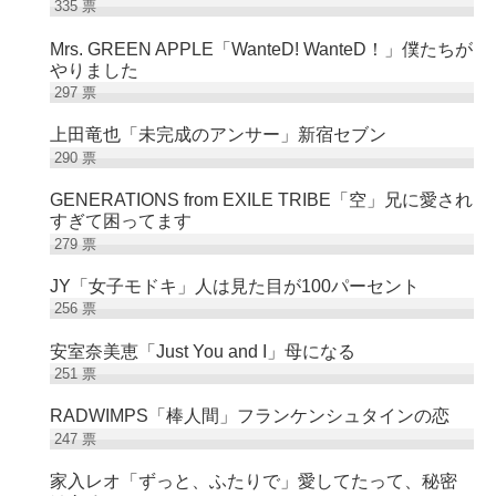
335
票
Mrs. GREEN APPLE「WanteD! WanteD！」僕たちが
やりました
297
票
上田竜也「未完成のアンサー」新宿セブン
290
票
GENERATIONS from EXILE TRIBE「空」兄に愛され
すぎて困ってます
279
票
JY「女子モドキ」人は見た目が100パーセント
256
票
安室奈美恵「Just You and I」母になる
251
票
RADWIMPS「棒人間」フランケンシュタインの恋
247
票
家入レオ「ずっと、ふたりで」愛してたって、秘密