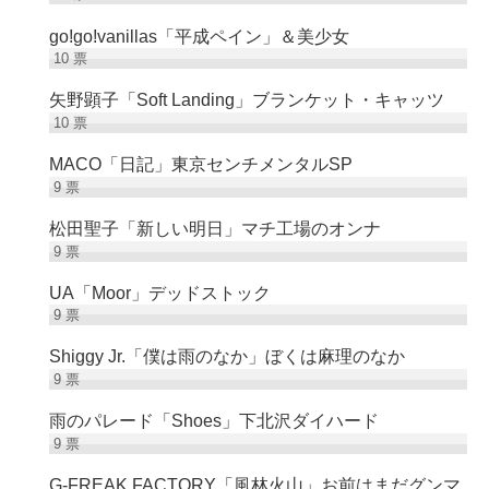
go!go!vanillas「平成ペイン」＆美少女
10
票
矢野顕子「Soft Landing」ブランケット・キャッツ
10
票
MACO「日記」東京センチメンタルSP
9
票
松田聖子「新しい明日」マチ工場のオンナ
9
票
UA「Moor」デッドストック
9
票
Shiggy Jr.「僕は雨のなか」ぼくは麻理のなか
9
票
雨のパレード「Shoes」下北沢ダイハード
9
票
G-FREAK FACTORY「風林火山」お前はまだグンマ