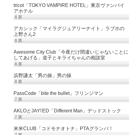
tricot「TOKYO VAMPIRE HOTEL」東京ヴァンパイ
アホテル
8
票
アカシック「マイラグジュアリーナイト」ラブホの
上野さん2
8
票
Awesome City Club「今夜だけ間違いじゃないことに
してあげる」道子とキライちゃんの相談室
8
票
浜野謙太「男の操」男の操
8
票
PassCode「bite the bullet」フリンジマン
7
票
AKLOとJAY\'ED「Different Man」デッドストック
7
票
米米CLUB「コドモナオトナ」PTAグランパ！
7
票