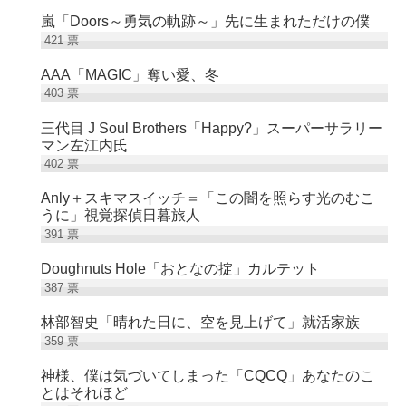
嵐「Doors～勇気の軌跡～」先に生まれただけの僕
421
票
AAA「MAGIC」奪い愛、冬
403
票
三代目 J Soul Brothers「Happy?」スーパーサラリー
マン左江内氏
402
票
Anly＋スキマスイッチ＝「この闇を照らす光のむこ
うに」視覚探偵日暮旅人
391
票
Doughnuts Hole「おとなの掟」カルテット
387
票
林部智史「晴れた日に、空を見上げて」就活家族
359
票
神様、僕は気づいてしまった「CQCQ」あなたのこ
とはそれほど