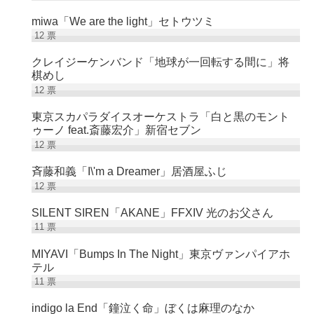
miwa「We are the light」セトウツミ
12
票
クレイジーケンバンド「地球が一回転する間に」将
棋めし
12
票
東京スカパラダイスオーケストラ「白と黒のモント
ゥーノ feat.斎藤宏介」新宿セブン
12
票
斉藤和義「I\'m a Dreamer」居酒屋ふじ
12
票
SILENT SIREN「AKANE」FFXIV 光のお父さん
11
票
MIYAVI「Bumps In The Night」東京ヴァンパイアホ
テル
11
票
indigo la End「鐘泣く命」ぼくは麻理のなか