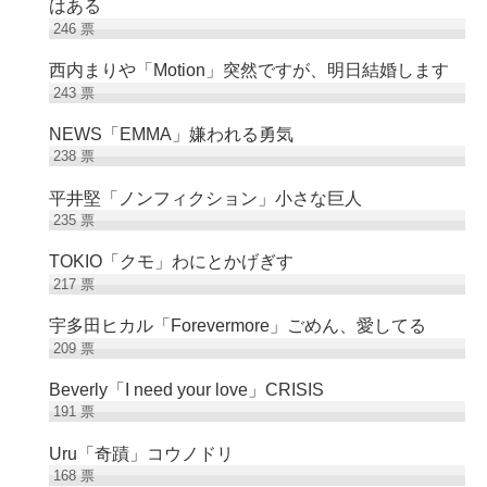
はある
246
票
西内まりや「Motion」突然ですが、明日結婚します
243
票
NEWS「EMMA」嫌われる勇気
238
票
平井堅「ノンフィクション」小さな巨人
235
票
TOKIO「クモ」わにとかげぎす
217
票
宇多田ヒカル「Forevermore」ごめん、愛してる
209
票
Beverly「I need your love」CRISIS
191
票
Uru「奇蹟」コウノドリ
168
票