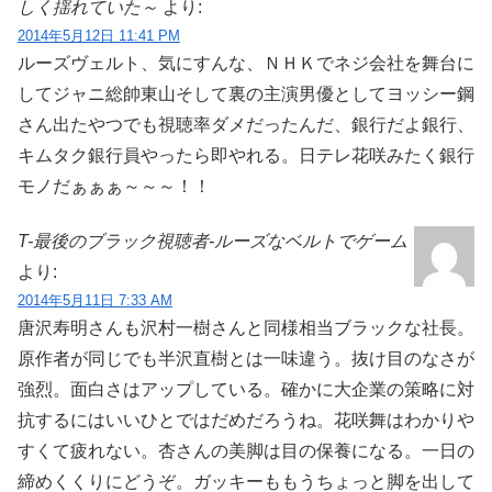
しく揺れていた～
より:
2014年5月12日 11:41 PM
ルーズヴェルト、気にすんな、ＮＨＫでネジ会社を舞台に
してジャニ総帥東山そして裏の主演男優としてヨッシー鋼
さん出たやつでも視聴率ダメだったんだ、銀行だよ銀行、
キムタク銀行員やったら即やれる。日テレ花咲みたく銀行
モノだぁぁぁ～～～！！
T-最後のブラック視聴者-ルーズなベルトでゲーム
より:
2014年5月11日 7:33 AM
唐沢寿明さんも沢村一樹さんと同様相当ブラックな社長。
原作者が同じでも半沢直樹とは一味違う。抜け目のなさが
強烈。面白さはアップしている。確かに大企業の策略に対
抗するにはいいひとではだめだろうね。花咲舞はわかりや
すくて疲れない。杏さんの美脚は目の保養になる。一日の
締めくくりにどうぞ。ガッキーももうちょっと脚を出して