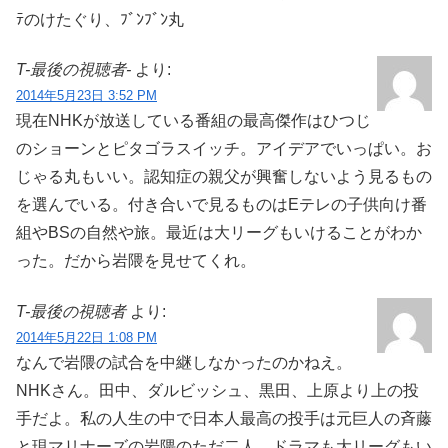
ﾃのけたぐり、ﾌﾞﾝﾌﾞﾝ丸
T-最後の視聴者-
より:
2014年5月23日 3:52 PM
現在NHKが放送している番組の最高傑作はひつじ
のショーンとピタゴラスイッチ。アイデアでいっぱい。お
じゃる丸もいい。認知症の親父が興奮しないよう見るもの
を選んでいる。付き合いで見るものはEテレの子供向け番
組やBSの自然や旅。最近は大リーグもいけることがわか
った。だから岩隈を見せてくれ。
T-最後の視聴者
より:
2014年5月22日 1:08 PM
なんで岩隈の試合を中継しなかったのかねえ。
NHKさん。田中、ダルビッシュ、黒田、上原より上の投
手だよ。私の人生の中で日本人最高の投手は元巨人の斉藤
と現マリナーズの岩隈のただ二人。ドラマも大リーグもい