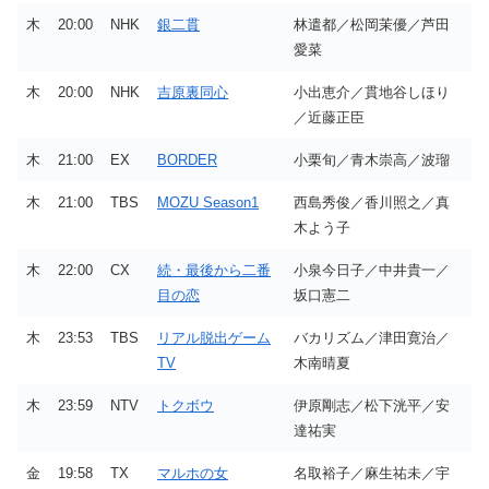
木
20:00
NHK
銀二貫
林遣都／松岡茉優／芦田
愛菜
木
20:00
NHK
吉原裏同心
小出恵介／貫地谷しほり
／近藤正臣
木
21:00
EX
BORDER
小栗旬／青木崇高／波瑠
木
21:00
TBS
MOZU Season1
西島秀俊／香川照之／真
木よう子
木
22:00
CX
続・最後から二番
小泉今日子／中井貴一／
目の恋
坂口憲二
木
23:53
TBS
リアル脱出ゲーム
バカリズム／津田寛治／
TV
木南晴夏
木
23:59
NTV
トクボウ
伊原剛志／松下洸平／安
達祐実
金
19:58
TX
マルホの女
名取裕子／麻生祐未／宇