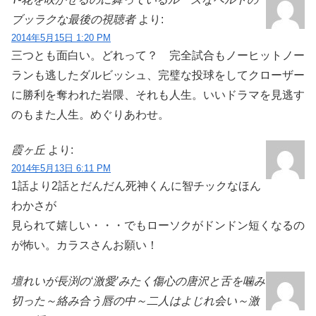
ブッラクな最後の視聴者
より:
2014年5月15日 1:20 PM
三つとも面白い。どれって？ 完全試合もノーヒットノー
ランも逃したダルビッシュ、完璧な投球をしてクローザー
に勝利を奪われた岩隈、それも人生。いいドラマを見逃す
のもまた人生。めぐりあわせ。
霞ヶ丘
より:
2014年5月13日 6:11 PM
1話より2話とだんだん死神くんに智チックなほん
わかさが
見られて嬉しい・・・でもローソクがドンドン短くなるの
が怖い。カラスさんお願い！
壇れいが長渕の‘激愛’みたく傷心の唐沢と舌を噛み
切った～絡み合う唇の中～二人はよじれ会い～激