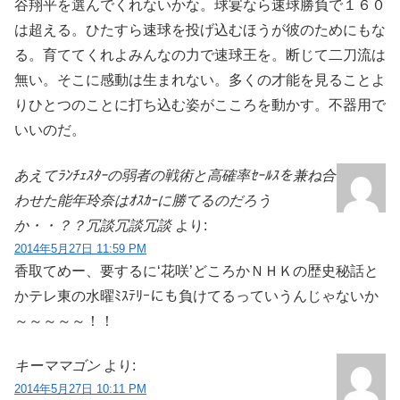
谷翔平を選んでくれないかな。球宴なら速球勝負で１６０
は超える。ひたすら速球を投げ込むほうが彼のためにもな
る。育ててくれよみんなの力で速球王を。断じて二刀流は
無い。そこに感動は生まれない。多くの才能を見ることよ
りひとつのことに打ち込む姿がこころを動かす。不器用で
いいのだ。
あえてﾗﾝﾁｪｽﾀｰの弱者の戦術と高確率ｾｰﾙｽを兼ね合
わせた能年玲奈はｵｽｶｰに勝てるのだろう
か・・？？冗談冗談冗談
より:
2014年5月27日 11:59 PM
香取てめー、要するに‘花咲’どころかＮＨＫの歴史秘話と
かテレ東の水曜ﾐｽﾃﾘｰにも負けてるっていうんじゃないか
～～～～～！！
キーママゴン
より:
2014年5月27日 10:11 PM