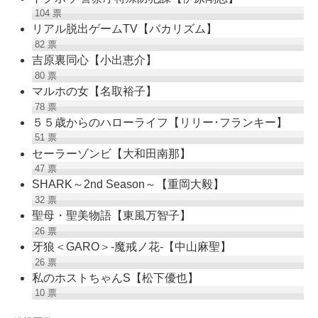
104
票
リアル脱出ゲームTV【バカリズム】
82
票
吉原裏同心【小出恵介】
80
票
マルホの女【名取裕子】
78
票
５５歳からのハローライフ【リリー･フランキー】
51
票
セーラーゾンビ【大和田南那】
47
票
SHARK～2nd Season～【重岡大毅】
32
票
聖母・聖美物語【東風万智子】
26
票
牙狼＜GARO＞-魔戒ノ花-【中山麻聖】
26
票
私のホストちゃんS【松下優也】
10
票