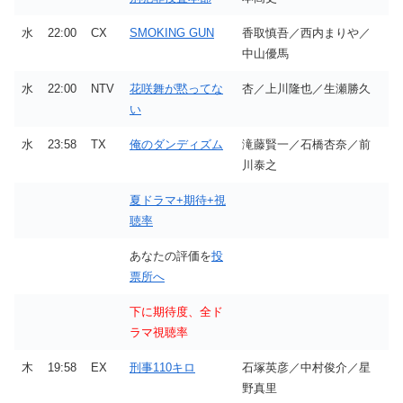
水
22:00
CX
SMOKING GUN
香取慎吾／西内まりや／
中山優馬
水
22:00
NTV
花咲舞が黙ってな
杏／上川隆也／生瀬勝久
い
水
23:58
TX
俺のダンディズム
滝藤賢一／石橋杏奈／前
川泰之
夏ドラマ+期待+視
聴率
あなたの評価を
投
票所へ
下に期待度、全ド
ラマ視聴率
木
19:58
EX
刑事110キロ
石塚英彦／中村俊介／星
野真里