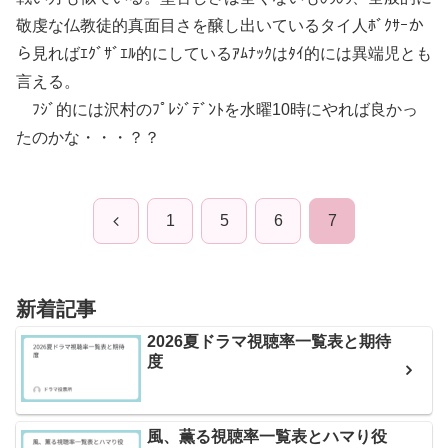
敬虔な仏教徒的真面目さを醸し出いているタイ人ﾎﾞｸｻｰか
ら見ればｴｸﾞｻﾞｴﾙ的にしているｱﾑﾅｯｸはﾀｲ的には異端児とも
言える。
ﾌｼﾞ的には沢村のﾌﾟﾚｼﾞﾃﾞﾝﾄを水曜10時にやれば良かっ
たのかな・・・？？
前
1
5
6
7
へ
新着記事
2026夏ドラマ視聴率一覧表と期待
度
風、薫る視聴率一覧表とハマり役