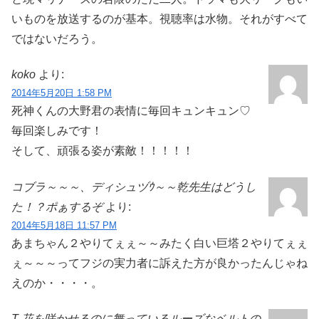
いものを放送するのが基本。視聴率は水物。それがすべて
ではないだろう。
koko
より:
2014年5月20日 1:58 PM
死神くんの大野君の表情に毎回キュンキュン♡
毎回楽しみです！
そして、頑張る姿が素敵！！！！！
コブラ～～～、ディシュヅｳ～～乾先生はどうし
た！？ポぁするぞ
より:
2014年5月18日 11:57 PM
あまちゃん２やりてぇぇ～～みたく白い巨塔２やりてぇぇ
ぇ～～～ってフジの実力者に訴えた方が良かったんじゃね
えのか・・・・。
T-花を咲かせるのに舞っているルーズなベルトの