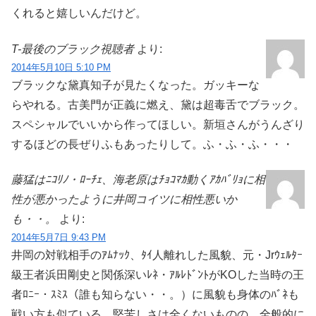
くれると嬉しいんだけど。
T-最後のブラック視聴者
より:
2014年5月10日 5:10 PM
ブラックな黛真知子が見たくなった。ガッキーな
らやれる。古美門が正義に燃え、黛は超毒舌でブラック。
スペシャルでいいから作ってほしい。新垣さんがうんざり
するほどの長ぜりふもあったりして。ふ・ふ・ふ・・・
藤猛はﾆｺﾘﾉ・ﾛｰﾁｪ、海老原はﾁｮｺﾏｶ動くｱｶﾊﾞﾘｮに相
性が悪かったように井岡コイツに相性悪いか
も・・。
より:
2014年5月7日 9:43 PM
井岡の対戦相手のｱﾑﾅｯｸ、ﾀｲ人離れした風貌、元・Jrｳｪﾙﾀｰ
級王者浜田剛史と関係深いﾚﾈ・ｱﾙﾚﾄﾞﾝﾄがKOした当時の王
者ﾛﾆｰ・ｽﾐｽ（誰も知らない・・。）に風貌も身体のﾊﾞﾈも
戦い方も似ている。堅苦しさは全くないものの、全般的に