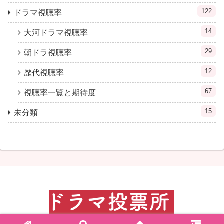
122
ドラマ視聴率
14
大河ドラマ視聴率
29
朝ドラ視聴率
12
歴代視聴率
67
視聴率一覧と期待度
15
未分類