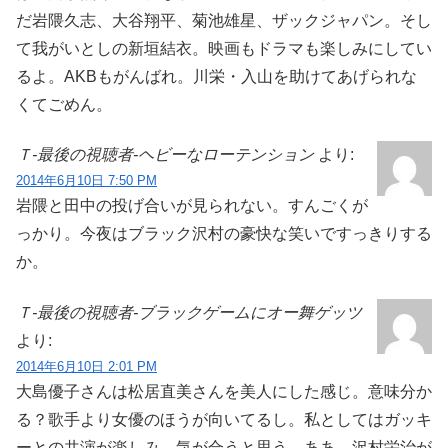
だ岩隈久志、大谷翔平、菊池雄星、ザックジャパン。そし
て我がいとしの新垣結衣。映画もドラマも楽しみにしてい
るよ。AKBもがんばれ。川栄・入山を助けてあげられな
くてごめん。
Ｔ-最後の視聴者-ヘビーなローテンション
より:
2014年6月10日 7:50 PM
岩隈と田中の投げ合いが見られない。すんごくが
っかり。今夜はブラック沢村の豪快な笑いですっきりする
か。
Ｔ-最後の視聴者-ブラックゲームにオー舞ゲッツ
より:
2014年6月10日 2:01 PM
大島優子さんは松居直美さんを美人にした感じ。意味分か
る？歌手より女優のほうが向いてるし。私としてはガッキ
ーとの共演が楽しみ。気が合うと思う。ああ、沢村栄治が