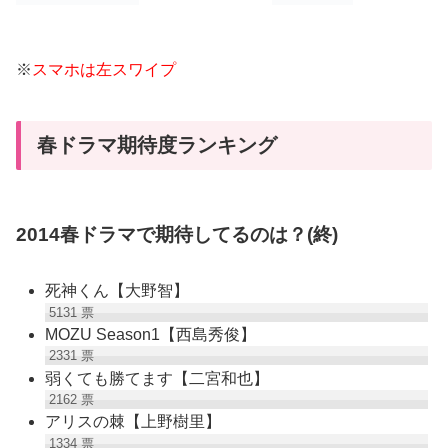
※
スマホは左スワイプ
春ドラマ期待度ランキング
2014春ドラマで期待してるのは？(終)
死神くん【大野智】
5131
票
MOZU Season1【西島秀俊】
2331
票
弱くても勝てます【二宮和也】
2162
票
アリスの棘【上野樹里】
1334
票