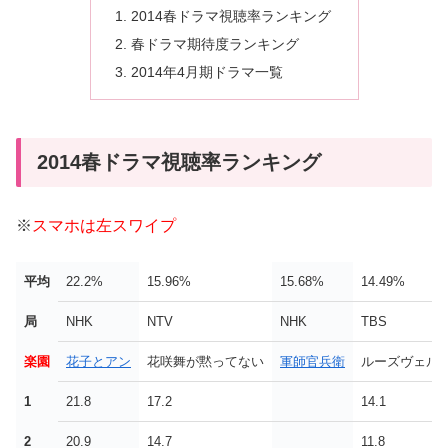
2014春ドラマ視聴率ランキング
春ドラマ期待度ランキング
2014年4月期ドラマ一覧
2014春ドラマ視聴率ランキング
※
スマホは左スワイプ
平均
22.2%
15.96%
15.68%
14.49%
局
NHK
NTV
NHK
TBS
楽園
花子とアン
花咲舞が黙ってない
軍師官兵衛
ルーズヴェル
1
21.8
17.2
14.1
2
20.9
14.7
11.8