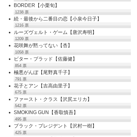
BORDER【小栗旬】
1238
票
続・最後から二番目の恋【小泉今日子】
1216
票
ルーズヴェルト・ゲーム【唐沢寿明】
1209
票
花咲舞が黙ってない【杏】
1058
票
ビター・ブラッド【佐藤健】
854
票
極悪がんぼ【尾野真千子】
791
票
花子とアン【吉高由里子】
675
票
ファースト・クラス【沢尻エリカ】
542
票
SMOKING GUN【香取慎吾】
495
票
ブラック・プレジデント【沢村一樹】
425
票