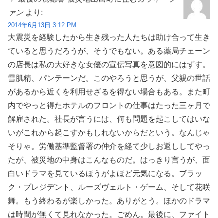
ァン
より:
2014年6月13日 3:12 PM
大震災を経験したから生き残った人たちは助け合って生き
ていると思うだろうが、そうでもない。ある薬局チェーン
の店長は私の大好きな女優の宣伝写真を意図的にはずす。
雪肌精、パンテーンだ。このやろうと思うが、父親の世話
があるから近くを利用せざるを得ない場合もある。また町
内でやっと得たホテルのフロントの仕事はたった三ヶ月で
解雇された。社長が言うには、何も問題を起こしてはいな
いがこれから起こすかもしれないからだという。なんじゃ
そりゃ。労働基準監督署の仲介を経て少しお返ししてやっ
たが、被災地の中身はこんなものだ。はっきり言うが、面
白いドラマを見ているほうがよほど元気になる。ブラッ
ク・プレジデント、ルーズヴェルト・ゲーム、そして花咲
舞。もう終わるが楽しかった。ありがとう。ほかのドラマ
は時間が無くて見れなかった。ごめん。最後に、ファイト