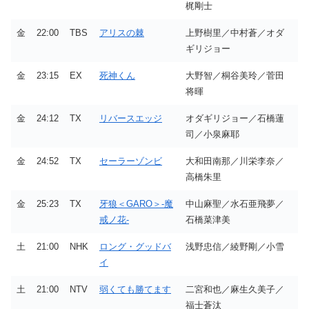
梶剛士
金
22:00
TBS
アリスの棘
上野樹里／中村蒼／オダ
ギリジョー
金
23:15
EX
死神くん
大野智／桐谷美玲／菅田
将暉
金
24:12
TX
リバースエッジ
オダギリジョー／石橋蓮
司／小泉麻耶
金
24:52
TX
セーラーゾンビ
大和田南那／川栄李奈／
高橋朱里
金
25:23
TX
牙狼＜GARO＞-魔
中山麻聖／水石亜飛夢／
戒ノ花-
石橋菜津美
土
21:00
NHK
ロング・グッドバ
浅野忠信／綾野剛／小雪
イ
土
21:00
NTV
弱くても勝てます
二宮和也／麻生久美子／
福士蒼汰