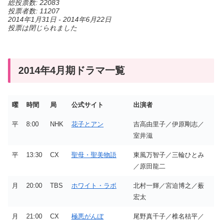
総投票数: 22083
投票者数: 11207
2014年1月31日
-
2014年6月22日
投票は閉じられました
2014年4月期ドラマ一覧
曜
時間
局
公式サイト
出演者
平
8:00
NHK
花子とアン
吉高由里子／伊原剛志／
室井滋
平
13:30
CX
聖母・聖美物語
東風万智子／三輪ひとみ
／原田龍二
月
20:00
TBS
ホワイト・ラボ
北村一輝／宮迫博之／薮
宏太
月
21:00
CX
極悪がんぼ
尾野真千子／椎名桔平／