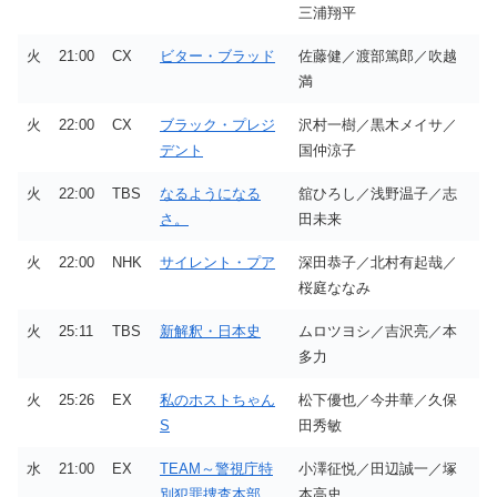
三浦翔平
火
21:00
CX
ビター・ブラッド
佐藤健／渡部篤郎／吹越
満
火
22:00
CX
ブラック・プレジ
沢村一樹／黒木メイサ／
デント
国仲涼子
火
22:00
TBS
なるようになる
舘ひろし／浅野温子／志
さ。
田未来
火
22:00
NHK
サイレント・プア
深田恭子／北村有起哉／
桜庭ななみ
火
25:11
TBS
新解釈・日本史
ムロツヨシ／吉沢亮／本
多力
火
25:26
EX
私のホストちゃん
松下優也／今井華／久保
S
田秀敏
水
21:00
EX
TEAM～警視庁特
小澤征悦／田辺誠一／塚
別犯罪捜査本部
本高史