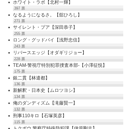
ホワイト・ラボ【北村一輝】
397
票
なるようになるさ。【舘ひろし】
271
票
サイレント・プア【深田恭子】
255
票
ロング・グッドバイ【浅野忠信】
243
票
リバースエッジ【オダギリジョー】
228
票
TEAM-警視庁特別犯罪捜査本部-【小澤征悦】
175
票
銀二貫【林遣都】
136
票
新解釈・日本史【ムロツヨシ】
134
票
俺のダンディズム【滝藤賢一】
132
票
刑事110キロ【石塚英彦】
115
票
トクボウ 警察庁特殊防犯課【伊原剛志】