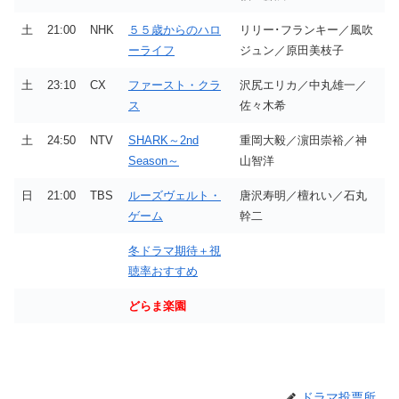
土
21:00
NHK
５５歳からのハロ
リリー･フランキー／風吹
ーライフ
ジュン／原田美枝子
土
23:10
CX
ファースト・クラ
沢尻エリカ／中丸雄一／
ス
佐々木希
土
24:50
NTV
SHARK～2nd
重岡大毅／濵田崇裕／神
Season～
山智洋
日
21:00
TBS
ルーズヴェルト・
唐沢寿明／檀れい／石丸
ゲーム
幹二
冬ドラマ期待＋視
聴率おすすめ
どらま楽園
ドラマ投票所