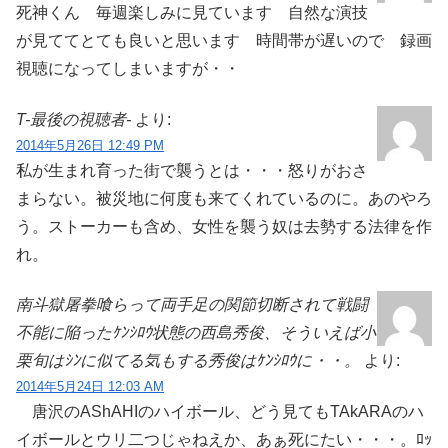
死神くん 毎週楽しみに見ています 自然な演技
が見ててとても良いと思います 時間帯が遅いので 録画
視聴になってしまいますが・・
T-最後の視聴者-
より:
2014年5月26日 12:49 PM
私が生まれ育った街で襲うとは・・・怒りがおさ
まらない。被災地に何度も来てくれているのに。あのやろ
う。ストーカーも含め、女性を襲う奴は去勢する法律を作
れ。
南斗獄屠拳喰らって両手足の関節切断されて戦闘
不能に陥ったｹﾝｼﾛｳ状態の西島秀俊、そういえば小
栗旬はｼﾝに似てる気もする秀俊はｹﾝｼﾛｳに・・。
より:
2014年5月24日 12:03 AM
唐沢のAShAHIのハイボール、どう見てもTAkARAのハ
イボールとウリ二つじゃねえか、あぁ死にたい・・・。ﾛｯ