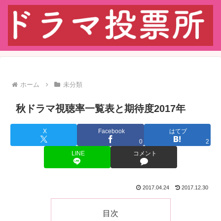
ホーム
未分類
秋ドラマ視聴率一覧表と期待度2017年
X
Facebook
はてブ
0
2
LINE
コメント
2017.04.24
2017.12.30
目次