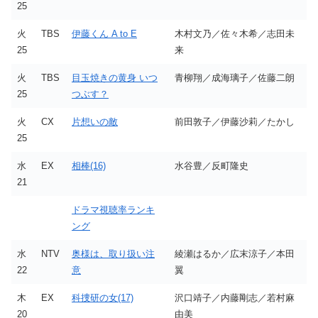
25
火
TBS
伊藤くん A to E
木村文乃／佐々木希／志田未
25
来
火
TBS
目玉焼きの黄身 いつ
青柳翔／成海璃子／佐藤二朗
25
つぶす？
火
CX
片想いの敵
前田敦子／伊藤沙莉／たかし
25
水
EX
相棒(16)
水谷豊／反町隆史
21
ドラマ視聴率ランキ
ング
水
NTV
奥様は、取り扱い注
綾瀬はるか／広末涼子／本田
22
意
翼
木
EX
科捜研の女(17)
沢口靖子／内藤剛志／若村麻
20
由美