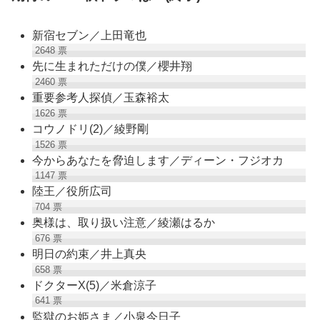
新宿セブン／上田竜也
2648
票
先に生まれただけの僕／櫻井翔
2460
票
重要参考人探偵／玉森裕太
1626
票
コウノドリ(2)／綾野剛
1526
票
今からあなたを脅迫します／ディーン・フジオカ
1147
票
陸王／役所広司
704
票
奥様は、取り扱い注意／綾瀬はるか
676
票
明日の約束／井上真央
658
票
ドクターX(5)／米倉涼子
641
票
監獄のお姫さま／小泉今日子