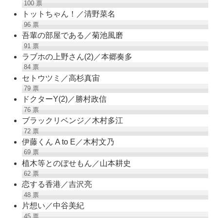
100
票
トットちゃん！／清野菜名
96
票
吾輩の部屋である／菊池風磨
91
票
ラブホの上野さん(2)／本郷奏多
84
票
セトウツミ／高杉真宙
79
票
ドクターY(2)／勝村政信
76
票
ブラックリベンジ／木村多江
72
票
伊藤くん A to E／木村文乃
69
票
植木等とのぼせもん／山本耕史
62
票
恋する香港／吉沢亮
48
票
片想い／中谷美紀
45
票