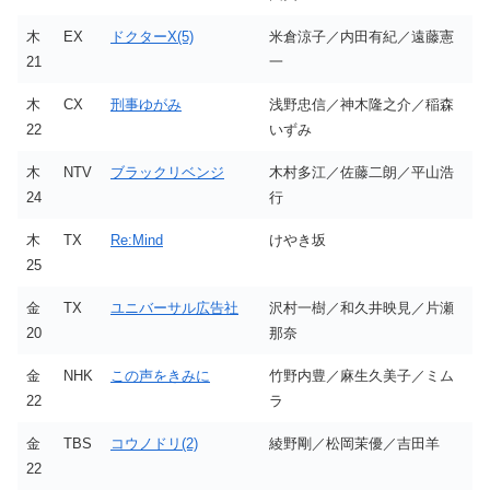
木
EX
ドクターX(5)
米倉涼子／内田有紀／遠藤憲
21
一
木
CX
刑事ゆがみ
浅野忠信／神木隆之介／稲森
22
いずみ
木
NTV
ブラックリベンジ
木村多江／佐藤二朗／平山浩
24
行
木
TX
Re:Mind
けやき坂
25
金
TX
ユニバーサル広告社
沢村一樹／和久井映見／片瀬
20
那奈
金
NHK
この声をきみに
竹野内豊／麻生久美子／ミム
22
ラ
金
TBS
コウノドリ(2)
綾野剛／松岡茉優／吉田羊
22