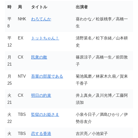
時
局
タイトル
出演者
平
NHK
わろてんか
葵わかな／松坂桃李／高橋一
8
生
平
EX
トットちゃん！
清野菜名／松下奈緒／山本耕
12
史
月
CX
民衆の敵
篠原涼子／高橋一生／前田敦
21
子
月
NTV
吾輩の部屋である
菊池風磨／林家木久扇／賀来
25
千香子
火
CX
明日の約束
井上真央／及川光博／工藤阿
21
須加
火
TBS
監獄のお姫さま
小泉今日子／満島ひかり／伊
22
勢谷友介
火
TBS
恋する香港
吉沢亮／小池栄子