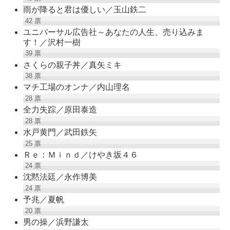
雨が降ると君は優しい／玉山鉄二
42
票
ユニバーサル広告社～あなたの人生、売り込みま
す！／沢村一樹
39
票
さくらの親子丼／真矢ミキ
38
票
マチ工場のオンナ／内山理名
28
票
全力失踪／原田泰造
28
票
水戸黄門／武田鉄矢
25
票
Ｒｅ：Ｍｉｎｄ／けやき坂４６
24
票
沈黙法廷／永作博美
24
票
予兆／夏帆
20
票
男の操／浜野謙太