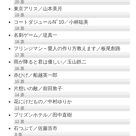
20
票
東京アリス／山本美月
19
票
コートダジュールNﾟ10／小林聡美
19
票
名刺ゲーム／堤真一
18
票
フリンジマン～愛人の作り方教えます／板尾創路
17
票
雨が降ると君は優しい／玉山鉄二
16
票
赤ひげ／船越英一郎
15
票
片想いの敵／前田敦子
14
票
花にけだもの／中村ゆりか
13
票
プリズンホテル／田中直樹
12
票
石つぶて／佐藤浩市
8
票