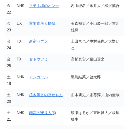
金
NHK
マチ工場のオンナ
内山理名／永井大／柳沢慎吾
22
金
EX
重要参考人探偵
玉森裕太／小山慶一郎／古川
23
雄輝
金
TX
新宿セブン
上田竜也／中村倫也／大野い
24
と
金
TX
セトウツミ
高杉真宙／葉山奨之
25
土
NHK
アシガール
黒島結菜／健太郎
18
土
NHK
植木等とのぼせもん
山本耕史／志尊淳／山内圭哉
20
土
NHK
精霊の守り人(3)
綾瀬はるか／東出昌大／板垣
21
瑞生