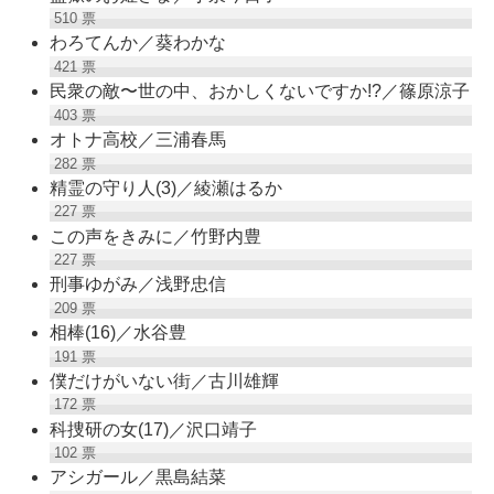
510
票
わろてんか／葵わかな
421
票
民衆の敵〜世の中、おかしくないですか!?／篠原涼子
403
票
オトナ高校／三浦春馬
282
票
精霊の守り人(3)／綾瀬はるか
227
票
この声をきみに／竹野内豊
227
票
刑事ゆがみ／浅野忠信
209
票
相棒(16)／水谷豊
191
票
僕だけがいない街／古川雄輝
172
票
科捜研の女(17)／沢口靖子
102
票
アシガール／黒島結菜