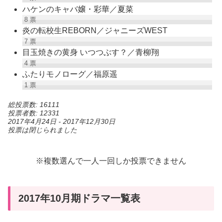
ハケンのキャバ嬢・彩華／夏菜
8
票
炎の転校生REBORN／ジャニーズWEST
7
票
目玉焼きの黄身 いつつぶす？／青柳翔
4
票
ふたりモノローグ／福原遥
1
票
総投票数: 16111
投票者数: 12331
2017年4月24日
-
2017年12月30日
投票は閉じられました
※複数選んで一人一回しか投票できません
2017年10月期ドラマ一覧表