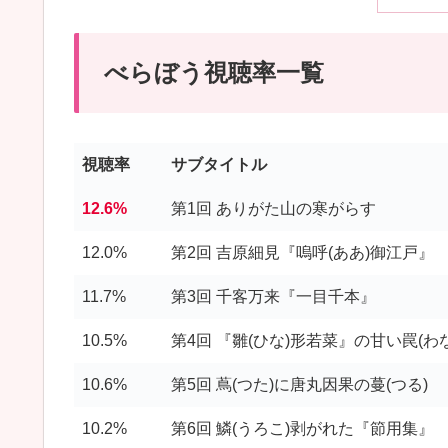
べらぼう視聴率一覧
視聴率
サブタイトル
12.6%
第1回 ありがた山の寒がらす
12.0%
第2回 吉原細見『嗚呼(ああ)御江戸』
11.7%
第3回 千客万来『一目千本』
10.5%
第4回 『雛(ひな)形若菜』の甘い罠(わな
10.6%
第5回 蔦(つた)に唐丸因果の蔓(つる)
10.2%
第6回 鱗(うろこ)剥がれた『節用集』