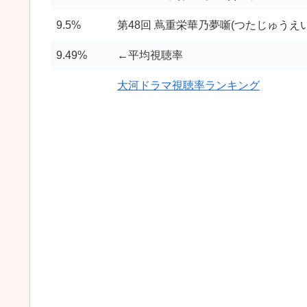
9.5%
第48回 蔦重栄華乃夢噺(つたじゅうえ
9.49%
←平均視聴率
大河ドラマ視聴率ランキング