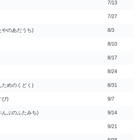
7/13
7/27
たやのあだうち)
8/3
8/10
8/17
8/24
んためのくどく)
8/31
び)
9/7
ぶんぶのふたみち)
9/14
9/21