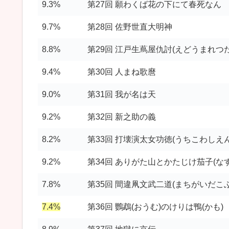
9.3%
第27回 願わくば花の下にて春死なん
9.7%
第28回 佐野世直大明神
8.8%
第29回 江戸生蔦屋仇討(えどうまれつ
9.4%
第30回 人まね歌麿
9.0%
第31回 我が名は天
9.2%
第32回 新之助の義
8.2%
第33回 打壊演太女功徳(うちこわしえ
9.2%
第34回 ありがた山とかたじけ茄子(なす
7.8%
第35回 間違凧文武二道(まちがいだこ
7.4%
第36回 鸚鵡(おうむ)のけりは鴨(かも)