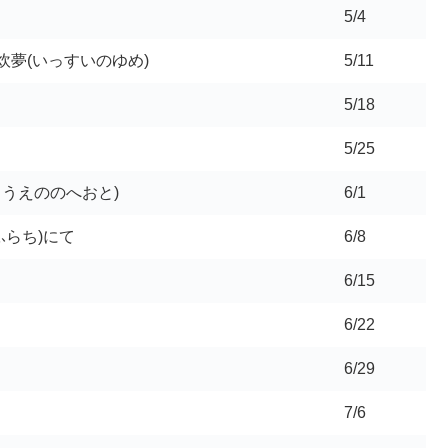
5/4
炊夢(いっすいのゆめ)
5/11
5/18
5/25
らうえののへおと)
6/1
ふらち)にて
6/8
6/15
6/22
6/29
7/6