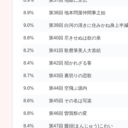
8.9%
第37回 地獄に京伝
8.9%
第38回 地本問屋仲間事之始
9.0%
第39回 白河の清きに住みかね身上半
8.8%
第40回 尽きせぬは欲の泉
8.2%
第41回 歌麿筆美人大首絵
8.4%
第42回 招かれざる客
8.7%
第43回 裏切りの恋歌
9.0%
第44回 空飛ぶ源内
8.6%
第45回 その名は写楽
8.8%
第46回 曽我祭の変
8.4%
第47回 饅頭(まんじゅう)こわい