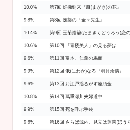
10.0%
第7回 好機到来『籬(まがき)の花』
9.8%
第8回 逆襲の『金々先生』
10.4%
第9回 玉菊燈籠(たまぎくどうろう)恋
10.6%
第10回 『青楼美人』の見る夢は
9.6%
第11回 富本、仁義の馬面
9.9%
第12回 俄(にわか)なる『明月余情』
9.6%
第13回 お江戸揺るがす座頭金
10.8%
第14回 蔦重瀬川夫婦道中
9.9%
第15回 死を呼ぶ手袋
9.6%
第16回 さらば源内、見立は蓬莱(ほうら