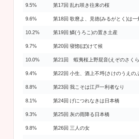
9.5%
第17回 乱れ咲き往来の桜
9.6%
第18回 歌麿よ、見徳(みるがとく)は一
10.2%
第19回 鱗(うろこ)の置き土産
9.7%
第20回 寝惚(ぼ)けて候
10.0%
第21回 蝦夷桜上野屁音(えぞのさく
9.4%
第22回 小生、酒上不埒(さけのうえの
8.8%
第23回 我こそは江戸一利者なり
8.1%
第24回 げにつれなきは日本橋
9.3%
第25回 灰の雨降る日本橋
9.8%
第26回 三人の女