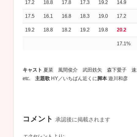
17.2
18.8
17.8
17.3
19.2
14.9
17.5
16.1
16.8
18.3
19.0
17.2
19.2
18.8
18.2
19.2
19.8
20.2
17.1%
キャスト
夏菜 風間俊介 武田鉄矢 森下愛子 速
etc.
主題歌
HY／いちばん近くに
脚本
遊川和彦
コメント
承認後に掲載されます
エクセレント
より: