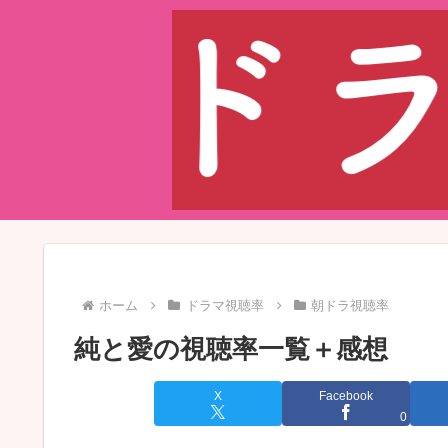
ホーム
ドラマ視聴率
朝ドラ視聴率
純と愛の視聴率一覧＋感想
X
Facebook
0