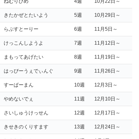
ねむりひめ
4週
10月22日～
きたかぜとたいよう
5週
10月29日～
らぶすとーりー
6週
11月5日～
けっこんしようよ
7週
11月12日～
まもってあげたい
8週
11月19日～
はっぴーうぇでぃんぐ
9週
11月26日～
すーぱーまん
10週
12月3日～
やめないでぇ
11週
12月10日～
さいしゅうけっせん
12週
12月17日～
きせきのくりすます
13週
12月24日～