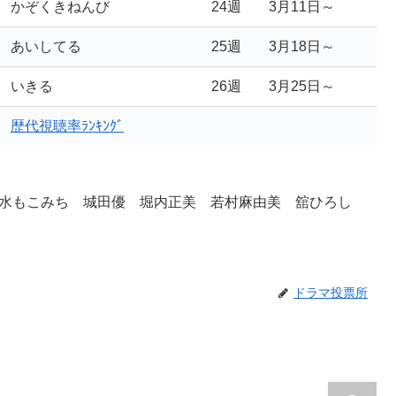
かぞくきねんび
24週
3月11日～
あいしてる
25週
3月18日～
いきる
26週
3月25日～
歴代視聴率ﾗﾝｷﾝｸﾞ
水もこみち 城田優 堀内正美 若村麻由美 舘ひろし
ドラマ投票所