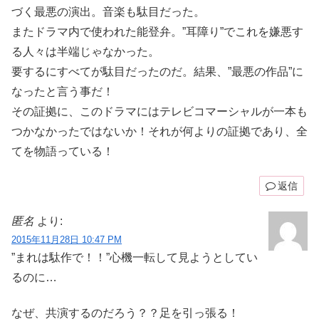
づく最悪の演出。音楽も駄目だった。
またドラマ内で使われた能登弁。”耳障り”でこれを嫌悪す
る人々は半端じゃなかった。
要するにすべてが駄目だったのだ。結果、”最悪の作品”に
なったと言う事だ！
その証拠に、このドラマにはテレビコマーシャルが一本も
つかなかったではないか！それが何よりの証拠であり、全
てを物語っている！
返信
匿名
より:
2015年11月28日 10:47 PM
”まれは駄作で！！”心機一転して見ようとしてい
るのに…
なぜ、共演するのだろう？？足を引っ張る！