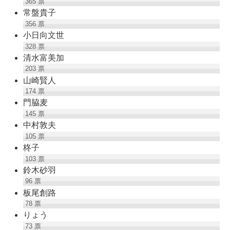
365
票
常盤貴子
356
票
小日向文世
328
票
清水富美加
203
票
山崎賢人
174
票
門脇麦
145
票
中村敦夫
105
票
柊子
103
票
鈴木砂羽
96
票
板尾創路
78
票
りょう
73
票