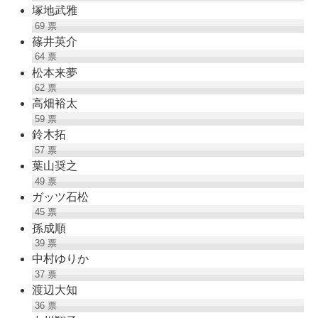
塚地武雅
69
票
篠井英介
64
票
松本来夢
62
票
高畑裕太
59
票
鈴木拓
57
票
葉山奨之
49
票
ガッツ石松
45
票
孫成順
39
票
中村ゆりか
37
票
渡辺大知
36
票