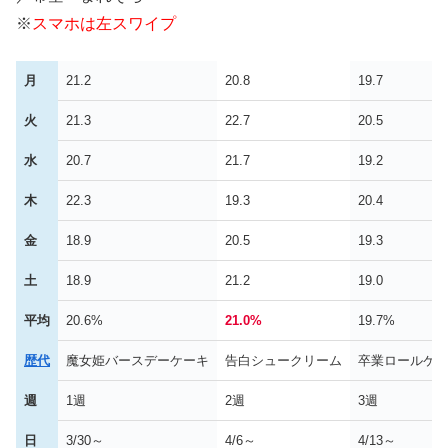
※
スマホは左スワイプ
月
21.2
20.8
19.7
火
21.3
22.7
20.5
水
20.7
21.7
19.2
木
22.3
19.3
20.4
金
18.9
20.5
19.3
土
18.9
21.2
19.0
平均
20.6%
21.0%
19.7%
歴代
魔女姫バースデーケーキ
告白シュークリーム
卒業ロールケ
週
1週
2週
3週
日
3/30～
4/6～
4/13～