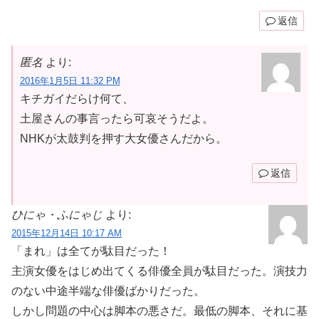
返信
匿名
より:
2016年1月5日 11:32 PM
キチガイだらけ何て、
土屋さんの事言ったら可哀そうだよ。
NHKが太鼓判を押す大女優さんだから。
返信
ひにゃ・ふにゃじ
より:
2015年12月14日 10:17 AM
「まれ」は全てが駄目だった！
主演女優をはじめ出てくる俳優全員が駄目だった。演技力
のない中途半端な俳優ばかりだった。
しかし問題の中心は脚本の悪さだ。最低の脚本、それに基