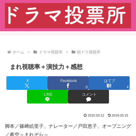
ホーム
ドラマ視聴率
朝ドラ視聴率
まれ視聴率＋演技力＋感想
X
Facebook
はてブ
0
4
LINE
コメント
2015.03.12
2019.03.15
脚本／篠﨑絵里子、ナレーター／戸田恵子、オープニング
／希空～まれぞら～