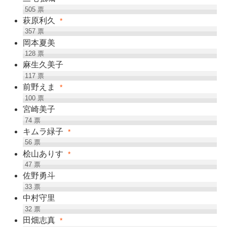
505
票
萩原利久
*
357
票
岡本夏美
128
票
麻生久美子
117
票
前野えま
*
100
票
宮崎美子
74
票
キムラ緑子
*
56
票
桧山ありす
*
47
票
佐野勇斗
33
票
中村守里
32
票
田畑志真
*