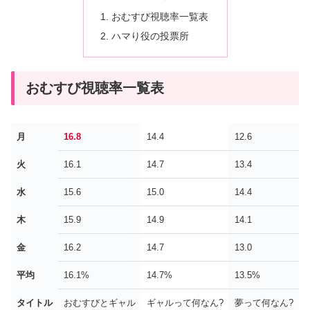
おむすび視聴率一覧表
ハマり役の投票所
おむすび視聴率一覧表
月
16.8
14.4
12.6
1
火
16.1
14.7
13.4
1
水
15.6
15.0
14.4
1
木
15.9
14.9
14.1
1
金
16.2
14.7
13.0
1
平均
16.1%
14.7%
13.5%
1
タイトル
おむすびとギャル
ギャルって何なん?
夢って何なん?