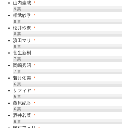
山内圭哉
*
9
票
相武紗季
*
8
票
松井玲奈
*
8
票
濱田マリ
*
8
票
菅生新樹
7
票
岡嶋秀昭
*
7
票
若月佑美
*
6
票
サフィヤ
*
6
票
藤原紀香
*
6
票
酒井若菜
*
6
票
磯村アメリ