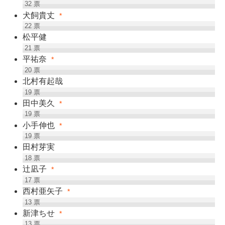
32
票
犬飼貴丈
*
22
票
松平健
21
票
平祐奈
*
20
票
北村有起哉
19
票
田中美久
*
19
票
小手伸也
*
19
票
田村芽実
18
票
辻凪子
*
17
票
西村亜矢子
*
13
票
新津ちせ
*
13
票