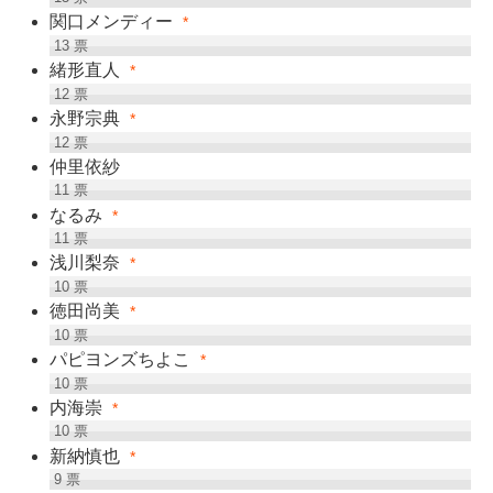
関口メンディー
*
13
票
緒形直人
*
12
票
永野宗典
*
12
票
仲里依紗
11
票
なるみ
*
11
票
浅川梨奈
*
10
票
徳田尚美
*
10
票
パピヨンズちよこ
*
10
票
内海崇
*
10
票
新納慎也
*
9
票