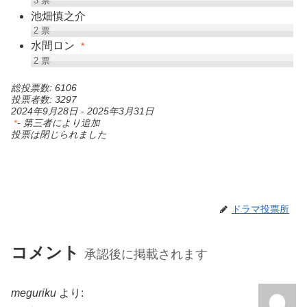
3
票
池畑慎之介
2
票
水間ロン
*
2
票
総投票数: 6106
投票者数: 3297
2024年9月28日
-
2025年3月31日
- 第三者により追加
*
投票は閉じられました
ドラマ投票所
コメント
承認後に掲載されます
meguriku
より: