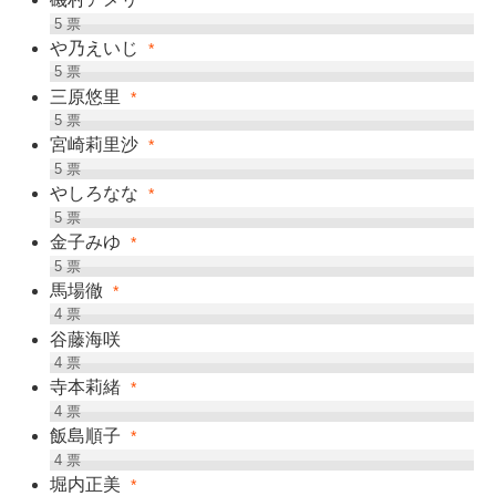
*
5
票
や乃えいじ
*
5
票
三原悠里
*
5
票
宮崎莉里沙
*
5
票
やしろなな
*
5
票
金子みゆ
*
5
票
馬場徹
*
4
票
谷藤海咲
4
票
寺本莉緒
*
4
票
飯島順子
*
4
票
堀内正美
*