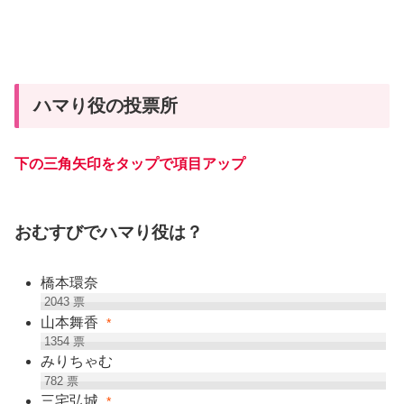
ハマり役の投票所
下の三角矢印をタップで項目アップ
おむすびでハマり役は？
橋本環奈
2043
票
山本舞香
*
1354
票
みりちゃむ
782
票
三宅弘城
*