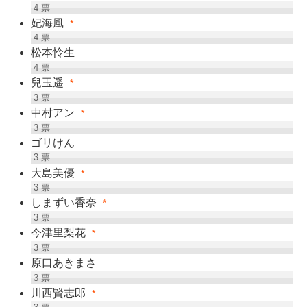
4
票
妃海風
*
4
票
松本怜生
4
票
兒玉遥
*
3
票
中村アン
*
3
票
ゴリけん
3
票
大島美優
*
3
票
しまずい香奈
*
3
票
今津里梨花
*
3
票
原口あきまさ
3
票
川西賢志郎
*