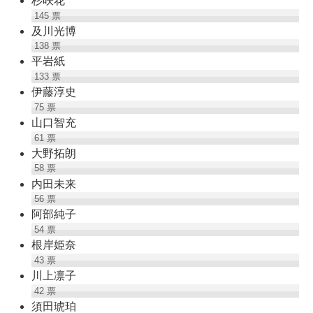
杉咲花
145
票
及川光博
138
票
平岩紙
133
票
伊藤淳史
75
票
山口智充
61
票
大野拓朗
58
票
内田未来
56
票
阿部純子
54
票
根岸姫奈
43
票
川上凛子
42
票
須田琥珀