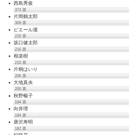
西島秀俊
373
票
片岡鶴太郎
309
票
ピエール瀧
220
票
坂口健太郎
216
票
相楽樹
210
票
片桐はいり
206
票
大地真央
200
票
秋野暢子
194
票
向井理
184
票
唐沢寿明
182
票