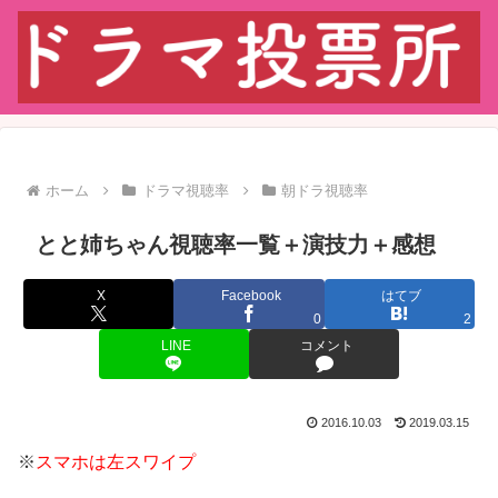
ホーム
ドラマ視聴率
朝ドラ視聴率
とと姉ちゃん視聴率一覧＋演技力＋感想
X
Facebook
はてブ
0
2
LINE
コメント
2016.10.03
2019.03.15
※
スマホは左スワイプ