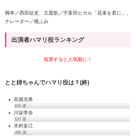
脚本／西田征史、主題歌／宇多田ヒカル「花束を君に」、
ナレーター／檀ふみ
出演者ハマリ役ランキング
投票すると人気順に！
とと姉ちゃんでハマり役は？(終)
高畑充希
655
票
川栄李奈
537
票
木村多江
485
票