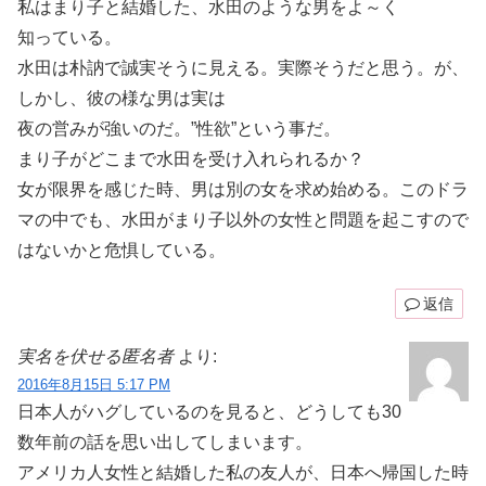
私はまり子と結婚した、水田のような男をよ～く
知っている。
水田は朴訥で誠実そうに見える。実際そうだと思う。が、
しかし、彼の様な男は実は
夜の営みが強いのだ。”性欲”という事だ。
まり子がどこまで水田を受け入れられるか？
女が限界を感じた時、男は別の女を求め始める。このドラ
マの中でも、水田がまり子以外の女性と問題を起こすので
はないかと危惧している。
返信
実名を伏せる匿名者
より:
2016年8月15日 5:17 PM
日本人がハグしているのを見ると、どうしても30
数年前の話を思い出してしまいます。
アメリカ人女性と結婚した私の友人が、日本へ帰国した時