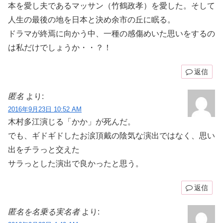
本を愛し夫であるマッサン（竹鶴政孝）を愛した。そして
人生の最後の地を日本と決め余市の丘に眠る。
ドラマが終焉に向かう中、一種の感傷めいた思いをするの
は私だけでしょうか・・？！
返信
匿名
より:
2016年9月23日 10:52 AM
木村多江演じる「かか」が死んだ。
でも、ギドギドしたお涙頂戴の陰気な演出ではなく、思い
出をチラっと交えた
サラっとした演出で良かったと思う。
返信
匿名を名乗る実名者
より: