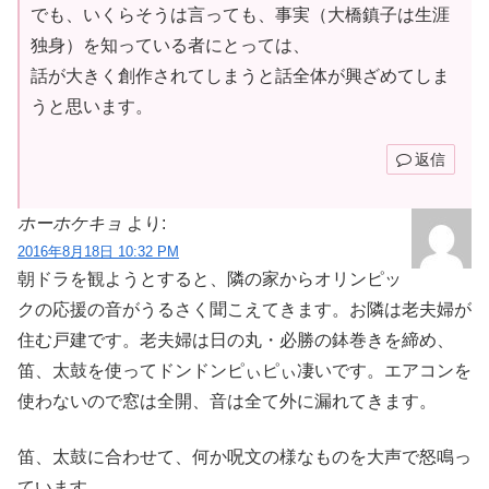
でも、いくらそうは言っても、事実（大橋鎮子は生涯
独身）を知っている者にとっては、
話が大きく創作されてしまうと話全体が興ざめてしま
うと思います。
返信
ホーホケキョ
より:
2016年8月18日 10:32 PM
朝ドラを観ようとすると、隣の家からオリンピッ
クの応援の音がうるさく聞こえてきます。お隣は老夫婦が
住む戸建です。老夫婦は日の丸・必勝の鉢巻きを締め、
笛、太鼓を使ってドンドンピぃピぃ凄いです。エアコンを
使わないので窓は全開、音は全て外に漏れてきます。
笛、太鼓に合わせて、何か呪文の様なものを大声で怒鳴っ
ています。