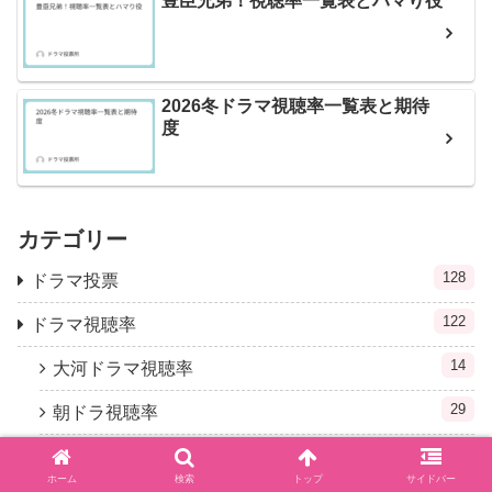
豊臣兄弟！視聴率一覧表とハマり役
2026冬ドラマ視聴率一覧表と期待
度
カテゴリー
128
ドラマ投票
122
ドラマ視聴率
14
大河ドラマ視聴率
29
朝ドラ視聴率
12
歴代視聴率
ホーム
検索
トップ
サイドバー