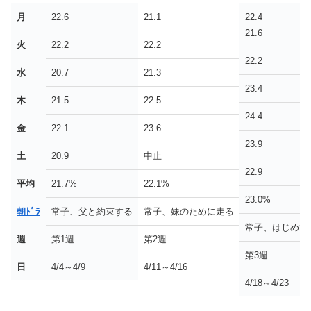
月
22.6
21.1
22.4
21.6
火
22.2
22.2
22.2
水
20.7
21.3
23.4
木
21.5
22.5
24.4
金
22.1
23.6
23.9
土
20.9
中止
22.9
平均
21.7%
22.1%
23.0%
朝ﾄﾞﾗ
常子、父と約束する
常子、妹のために走る
常子、はじめて
週
第1週
第2週
第3週
日
4/4～4/9
4/11～4/16
4/18～4/23