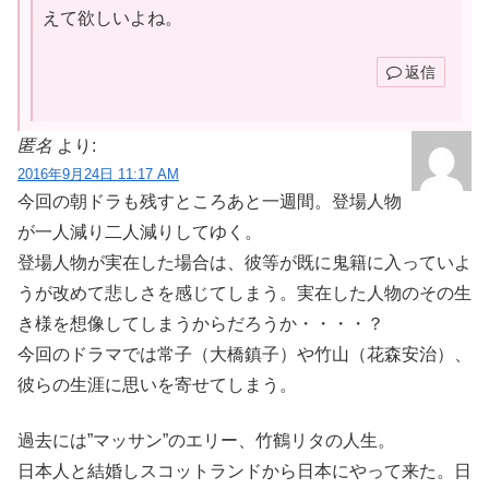
えて欲しいよね。
返信
匿名
より:
2016年9月24日 11:17 AM
今回の朝ドラも残すところあと一週間。登場人物
が一人減り二人減りしてゆく。
登場人物が実在した場合は、彼等が既に鬼籍に入っていよ
うが改めて悲しさを感じてしまう。実在した人物のその生
き様を想像してしまうからだろうか・・・・？
今回のドラマでは常子（大橋鎮子）や竹山（花森安治）、
彼らの生涯に思いを寄せてしまう。
過去には”マッサン”のエリー、竹鶴リタの人生。
日本人と結婚しスコットランドから日本にやって来た。日