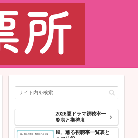
2026夏ドラマ視聴率一
覧表と期待度
風、薫る視聴率一覧表と