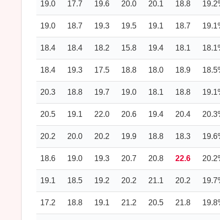
19.0
17.7
19.6
20.0
20.1
18.8
19.2
19.0
18.7
19.3
19.5
19.1
18.7
19.1
18.4
18.4
18.2
15.8
19.4
18.1
18.1
18.4
19.3
17.5
18.8
18.0
18.9
18.5
20.3
18.8
19.7
19.0
18.1
18.8
19.1
20.5
19.1
22.0
20.6
19.4
20.4
20.3
20.2
20.0
20.2
19.9
18.8
18.3
19.6
18.6
19.0
19.3
20.7
20.8
22.6
20.2
19.1
18.5
19.2
20.2
21.1
20.2
19.7
17.2
18.8
19.1
21.2
20.5
21.8
19.8