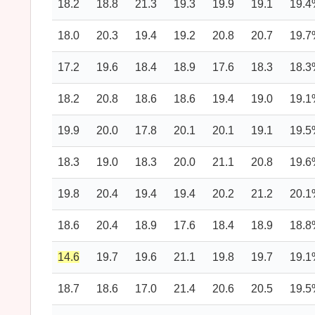
18.2
18.8
21.3
19.3
19.9
19.1
19.4
18.0
20.3
19.4
19.2
20.8
20.7
19.7
17.2
19.6
18.4
18.9
17.6
18.3
18.3
18.2
20.8
18.6
18.6
19.4
19.0
19.1
19.9
20.0
17.8
20.1
20.1
19.1
19.5
18.3
19.0
18.3
20.0
21.1
20.8
19.6
19.8
20.4
19.4
19.4
20.2
21.2
20.1
18.6
20.4
18.9
17.6
18.4
18.9
18.8
14.6
19.7
19.6
21.1
19.8
19.7
19.1
18.7
18.6
17.0
21.4
20.6
20.5
19.5