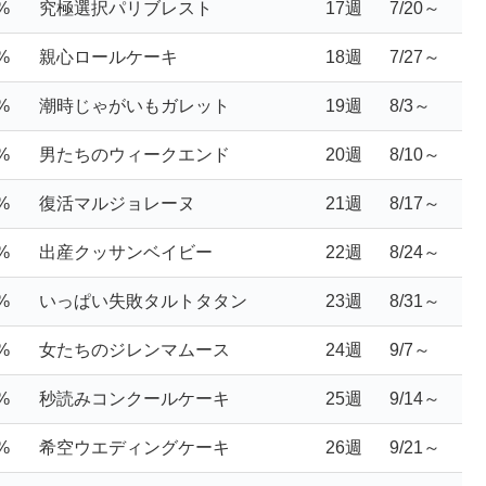
%
究極選択パリブレスト
17週
7/20～
%
親心ロールケーキ
18週
7/27～
%
潮時じゃがいもガレット
19週
8/3～
%
男たちのウィークエンド
20週
8/10～
%
復活マルジョレーヌ
21週
8/17～
%
出産クッサンベイビー
22週
8/24～
%
いっぱい失敗タルトタタン
23週
8/31～
%
女たちのジレンマムース
24週
9/7～
%
秒読みコンクールケーキ
25週
9/14～
%
希空ウエディングケーキ
26週
9/21～