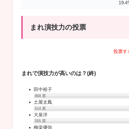
19.4
まれ演技力の投票
投票す
まれで演技力が高いのは？(終)
田中裕子
868
票
土屋太鳳
614
票
大泉洋
555
票
柳楽優弥