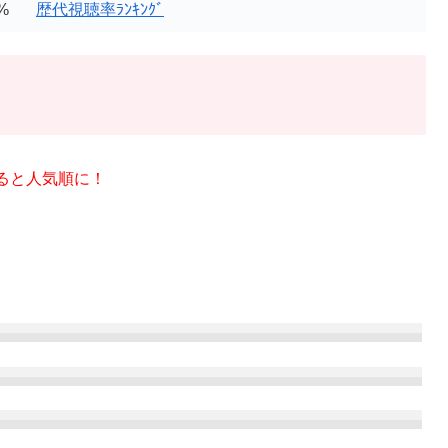
%
歴代視聴率ﾗﾝｷﾝｸﾞ
ると人気順に！