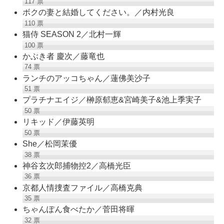
117
票
ボクの妻と結婚してください。／内村光良
110
票
猫侍 SEASON 2／北村一輝
100
票
かぶき者 慶次／藤竜也
74
票
ランチのアッコちゃん／蓮佛美沙子
51
票
プラチナエイジ／榊原郁恵&宮崎美子&池上季実子
50
票
リキッド／伊藤英明
50
票
She／松岡茉優
38
票
神谷玄次郎捕物控2／高橋光臣
36
票
京都人情捜査ファイル／高橋克典
35
票
ちゃんぽん食べたか／菅田将暉
32
票