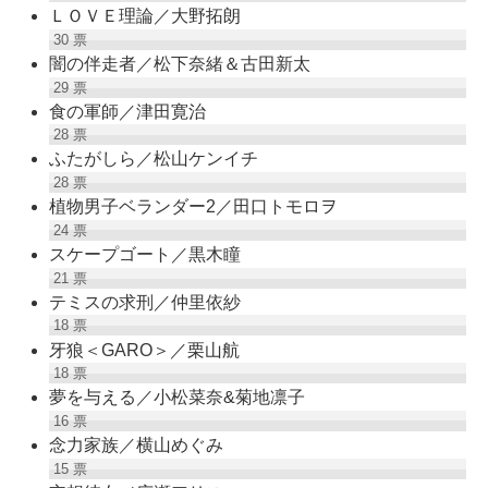
ＬＯＶＥ理論／大野拓朗
30
票
闇の伴走者／松下奈緒＆古田新太
29
票
食の軍師／津田寛治
28
票
ふたがしら／松山ケンイチ
28
票
植物男子ベランダー2／田口トモロヲ
24
票
スケープゴート／黒木瞳
21
票
テミスの求刑／仲里依紗
18
票
牙狼＜GARO＞／栗山航
18
票
夢を与える／小松菜奈&菊地凛子
16
票
念力家族／横山めぐみ
15
票