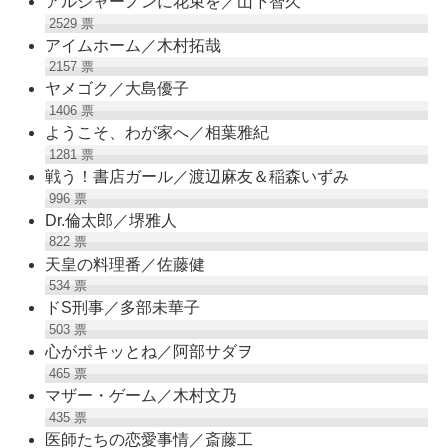
アルジャーノンに花束を／山下智久
2529
票
アイムホーム／木村拓哉
2157
票
ヤメゴク／大島優子
1406
票
ようこそ、わが家へ／相葉雅紀
1281
票
戦う！書店ガール／渡辺麻友＆稲森いずみ
996
票
Dr.倫太郎／堺雅人
822
票
天皇の料理番／佐藤健
534
票
ドS刑事／多部未華子
503
票
心がポキッとね／阿部サダヲ
465
票
マザー・ゲーム／木村文乃
435
票
医師たちの恋愛事情／斎藤工