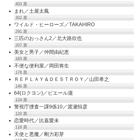
403
票
まれ／土屋太鳳
302
票
ワイルド・ヒーローズ／TAKAHIRO
291
票
三匹のおっさん2／北大路欣也
207
票
美女と男子／仲間由紀恵
183
票
不便な便利屋／岡田将生
178
票
ＲＥＰＬＡＹ＆ＤＥＳＴＲＯＹ／山田孝之
146
票
64(ロクヨン)／ピエール瀧
124
票
警視庁捜査一課9係10／渡瀬恒彦
120
票
恋愛時代／比嘉愛未
118
票
天使と悪魔／剛力彩芽