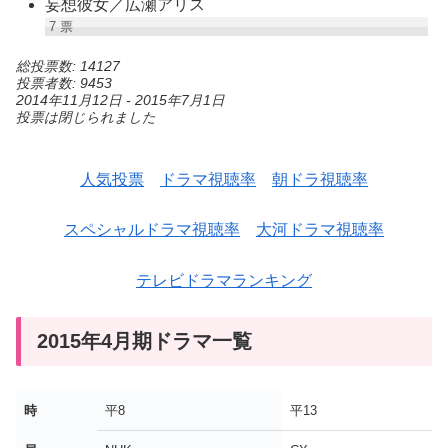
妄想彼女／広瀬アリス
7
票
総投票数: 14127
投票者数: 9453
2014年11月12日
-
2015年7月1日
投票は閉じられました
人気投票
ドラマ視聴率
朝ドラ視聴率
スペシャルドラマ視聴率
大河ドラマ視聴率
テレビドラマランキング
2015年4月期ドラマ一覧
時
平8
平13