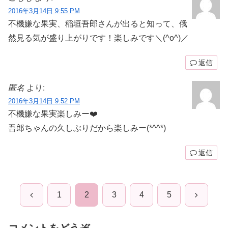
2016年3月14日 9:55 PM
不機嫌な果実、稲垣吾郎さんが出ると知って、俄
然見る気が盛り上がりです！楽しみです＼(^o^)／
返信
匿名
より:
2016年3月14日 9:52 PM
不機嫌な果実楽しみー❤️
吾郎ちゃんの久しぶりだから楽しみー(*^^*)
返信
前
次
1
2
3
4
5
へ
へ
コメントをどうぞ