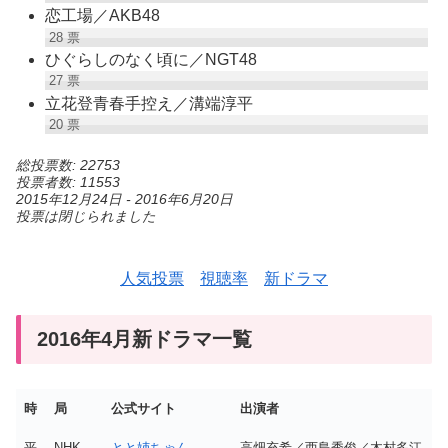
恋工場／AKB48
28
票
ひぐらしのなく頃に／NGT48
27
票
立花登青春手控え／溝端淳平
20
票
総投票数: 22753
投票者数: 11553
2015年12月24日
-
2016年6月20日
投票は閉じられました
人気投票
視聴率
新ドラマ
2016年4月新ドラマ一覧
時
局
公式サイト
出演者
平
NHK
とと姉ちゃん
高畑充希／西島秀俊／木村多江