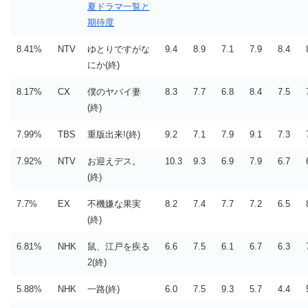
夏ドラマ一覧と
期待度
8.41%
NTV
ゆとりですがな
9.4
8.9
7.1
7.9
8.4
にか(終)
8.17%
CX
僕のヤバイ妻
8.3
7.7
6.8
8.4
7.5
(終)
7.99%
TBS
重版出来!(終)
9.2
7.1
7.9
9.1
7.3
7.92%
NTV
お迎えデス。
10.3
9.3
6.9
7.9
6.7
(終)
7.7%
EX
不機嫌な果実
8.2
7.4
7.7
7.2
6.5
(終)
6.81%
NHK
鼠、江戸を疾る
6.6
7.5
6.1
6.7
6.3
2(終)
5.88%
NHK
一路(終)
6.0
7.5
9.3
5.7
4.4