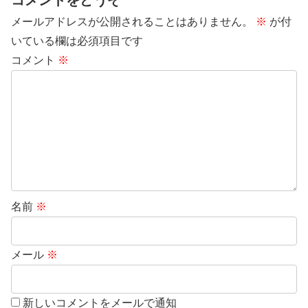
メールアドレスが公開されることはありません。
※
が付
いている欄は必須項目です
コメント
※
名前
※
メール
※
新しいコメントをメールで通知