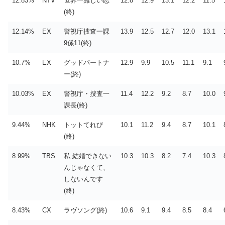
12.83%
NTV
世界一難しい恋
12.8
12.9
13.1
12.2
11.5
(終)
12.14%
EX
警視庁捜査一課
13.9
12.5
12.7
12.0
13.1
9係11(終)
10.7%
EX
グッドパートナ
12.9
9.9
10.5
11.1
9.1
ー(終)
10.03%
EX
警視庁・捜査一
11.4
12.2
9.2
8.7
10.0
課長(終)
9.44%
NHK
トットてれび
10.1
11.2
9.4
8.7
10.1
(終)
8.99%
TBS
私 結婚できない
10.3
10.3
8.2
7.4
10.3
んじゃなくて、
しないんです
(終)
8.43%
CX
ラヴソング(終)
10.6
9.1
9.4
8.5
8.4