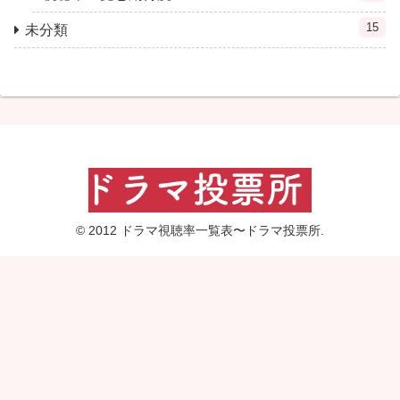
15
未分類
© 2012 ドラマ視聴率一覧表〜ドラマ投票所.