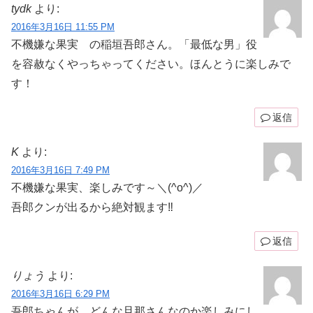
tydk
より:
2016年3月16日 11:55 PM
不機嫌な果実 の稲垣吾郎さん。「最低な男」役
を容赦なくやっちゃってください。ほんとうに楽しみで
す！
返信
K
より:
2016年3月16日 7:49 PM
不機嫌な果実、楽しみです～＼(^o^)／
吾郎クンが出るから絶対観ます‼
返信
りょう
より:
2016年3月16日 6:29 PM
吾郎ちゃんが、どんな旦那さんなのか楽しみにし