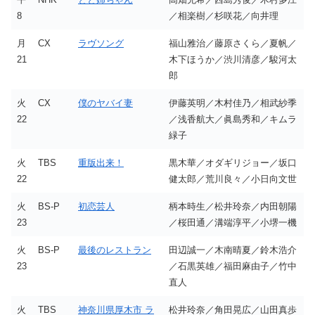
8
／相楽樹／杉咲花／向井理
月
CX
ラヴソング
福山雅治／藤原さくら／夏帆／
21
木下ほうか／渋川清彦／駿河太
郎
火
CX
僕のヤバイ妻
伊藤英明／木村佳乃／相武紗季
22
／浅香航大／眞島秀和／キムラ
緑子
火
TBS
重版出来！
黒木華／オダギリジョー／坂口
22
健太郎／荒川良々／小日向文世
火
BS-P
初恋芸人
柄本時生／松井玲奈／内田朝陽
23
／桜田通／溝端淳平／小堺一機
火
BS-P
最後のレストラン
田辺誠一／木南晴夏／鈴木浩介
23
／石黒英雄／福田麻由子／竹中
直人
火
TBS
神奈川県厚木市 ラ
松井玲奈／角田晃広／山田真歩