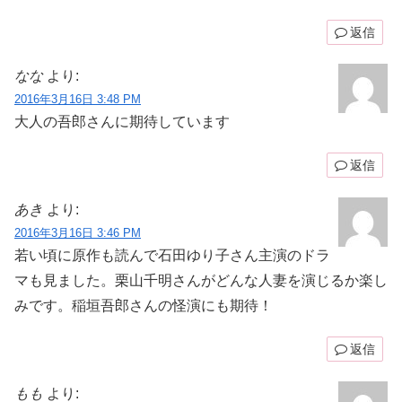
返信
なな
より:
2016年3月16日 3:48 PM
大人の吾郎さんに期待しています
返信
あき
より:
2016年3月16日 3:46 PM
若い頃に原作も読んで石田ゆり子さん主演のドラ
マも見ました。栗山千明さんがどんな人妻を演じるか楽し
みです。稲垣吾郎さんの怪演にも期待！
返信
もも
より: