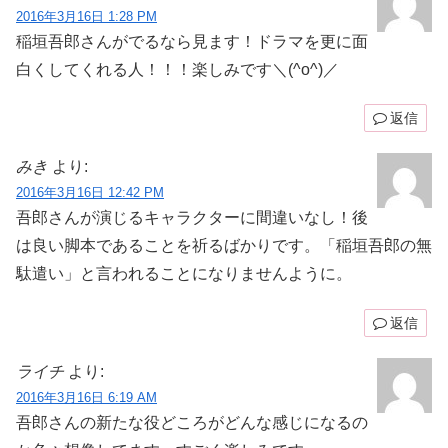
2016年3月16日 1:28 PM
稲垣吾郎さんがでるなら見ます！ドラマを更に面
白くしてくれる人！！！楽しみです＼(^o^)／
返信
みき
より:
2016年3月16日 12:42 PM
吾郎さんが演じるキャラクターに間違いなし！後
は良い脚本であることを祈るばかりです。「稲垣吾郎の無
駄遣い」と言われることになりませんように。
返信
ライチ
より:
2016年3月16日 6:19 AM
吾郎さんの新たな役どころがどんな感じになるの