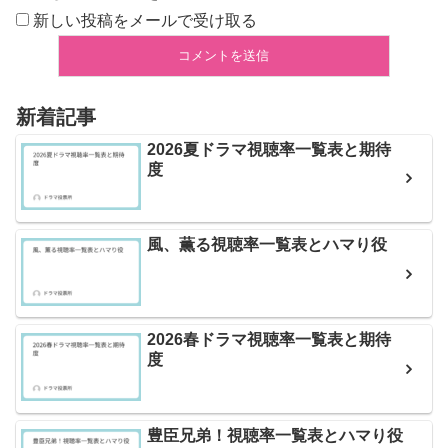
新しい投稿をメールで受け取る
新着記事
2026夏ドラマ視聴率一覧表と期待
度
風、薫る視聴率一覧表とハマり役
2026春ドラマ視聴率一覧表と期待
度
豊臣兄弟！視聴率一覧表とハマり役