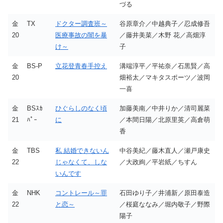
づる
金
TX
ドクター調査班～
谷原章介／中越典子／忍成修吾
20
医療事故の闇を暴
／藤井美菜／木野 花／高畑淳
け～
子
金
BS-P
立花登青春手控え
溝端淳平／平祐奈／石黒賢／高
20
畑裕太／マキタスポーツ／波岡
一喜
金
BSｽｶ
ひぐらしのなく頃
加藤美南／中井りか／清司麗菜
21
ﾊﾟｰ
に
／本間日陽／北原里英／高倉萌
香
金
TBS
私 結婚できないん
中谷美紀／藤木直人／瀬戸康史
22
じゃなくて、しな
／大政絢／平岩紙／ちすん
いんです
金
NHK
コントレール～罪
石田ゆり子／井浦新／原田泰造
22
と恋～
／桜庭ななみ／堀内敬子／野際
陽子